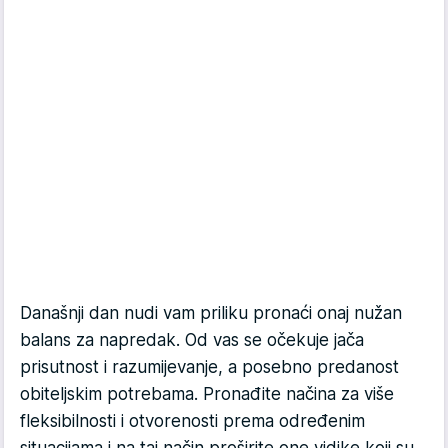
Današnji dan nudi vam priliku pronaći onaj nužan
balans za napredak. Od vas se očekuje jača
prisutnost i razumijevanje, a posebno predanost
obiteljskim potrebama. Pronađite načina za više
fleksibilnosti i otvorenosti prema određenim
situacijama i na taj način proširite one vidike koji su,