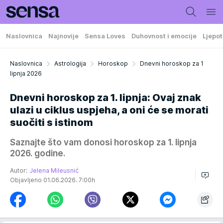
Naslovnica
Najnovije
Sensa Loves
Duhovnost i emocije
Ljepot
Naslovnica
Astrologija
Horoskop
Dnevni horoskop za 1
lipnja 2026
Dnevni horoskop za 1. lipnja: Ovaj znak
ulazi u ciklus uspjeha, a oni će se morati
suočiti s istinom
Saznajte što vam donosi horoskop za 1. lipnja
2026. godine.
Autor:
Jelena Mileusnić
Objavljeno 01.06.2026. 7:00h