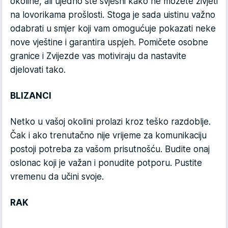
okoline, ali ujedno ste svjesni kako ne možete živjeti
na lovorikama prošlosti. Stoga je sada uistinu važno
odabrati u smjer koji vam omogućuje pokazati neke
nove vještine i garantira uspjeh. Pomičete osobne
granice i Zvijezde vas motiviraju da nastavite
djelovati tako.
BLIZANCI
Netko u vašoj okolini prolazi kroz teško razdoblje.
Čak i ako trenutačno nije vrijeme za komunikaciju
postoji potreba za vašom prisutnošću. Budite onaj
oslonac koji je važan i ponudite potporu. Pustite
vremenu da učini svoje.
RAK