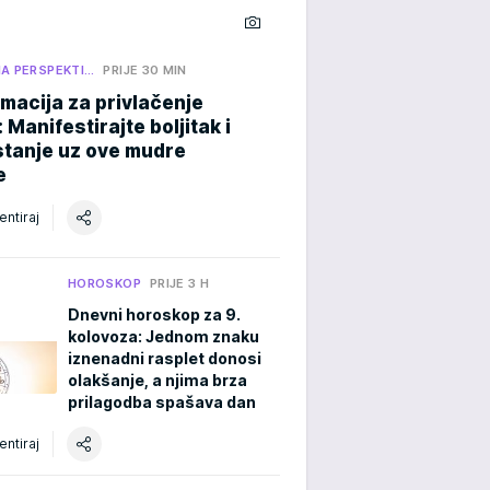
NA PERSPEKTI…
PRIJE 30 MIN
rmacija za privlačenje
 Manifestirajte boljitak i
stanje uz ove mudre
e
ntiraj
HOROSKOP
PRIJE 3 H
Dnevni horoskop za 9.
kolovoza: Jednom znaku
iznenadni rasplet donosi
olakšanje, a njima brza
prilagodba spašava dan
ntiraj