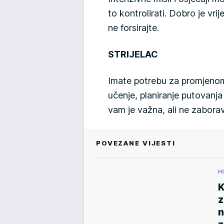
to kontrolirati. Dobro je vri
ne forsirajte.
STRIJELAC
Imate potrebu za promjenom 
učenje, planiranje putovanja 
vam je važna, ali ne zabora
POVEZANE VIJESTI
H
K
z
n