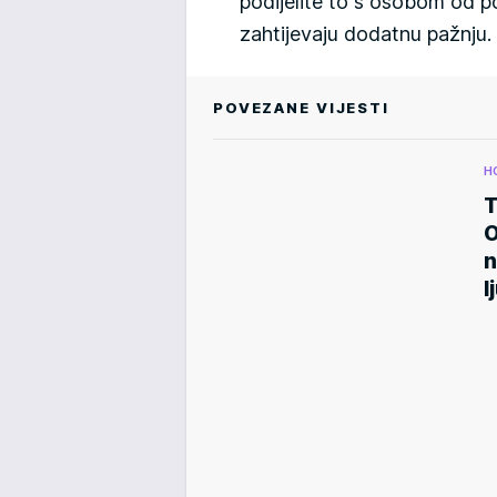
podijelite to s osobom od po
zahtijevaju dodatnu pažnju.
POVEZANE VIJESTI
H
T
O
n
l