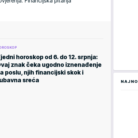
vjerenja. Financijska pitanja
OROSKOP
jedni horoskop od 6. do 12. srpnja:
vaj znak čeka ugodno iznenađenje
a poslu, njih financijski skok i
jubavna sreća
NAJNO