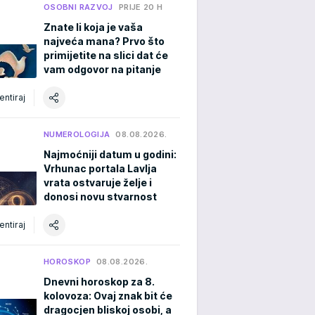
OSOBNI RAZVOJ
PRIJE 20 H
Znate li koja je vaša
najveća mana? Prvo što
primijetite na slici dat će
vam odgovor na pitanje
ntiraj
NUMEROLOGIJA
08.08.2026.
Najmoćniji datum u godini:
Vrhunac portala Lavlja
vrata ostvaruje želje i
donosi novu stvarnost
ntiraj
HOROSKOP
08.08.2026.
Dnevni horoskop za 8.
kolovoza: Ovaj znak bit će
dragocjen bliskoj osobi, a