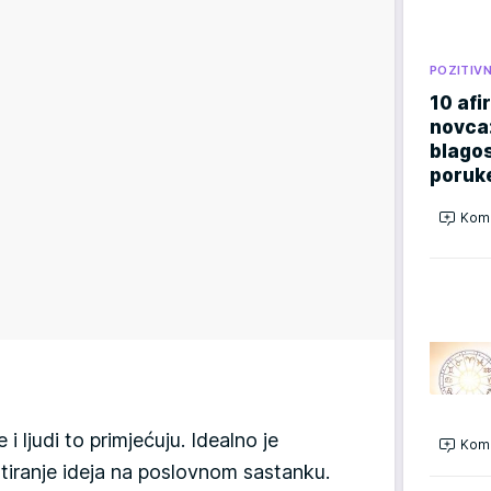
POZITIV
10 afi
novca:
blago
poruk
Kome
i ljudi to primjećuju. Idealno je
Kome
ntiranje ideja na poslovnom sastanku.