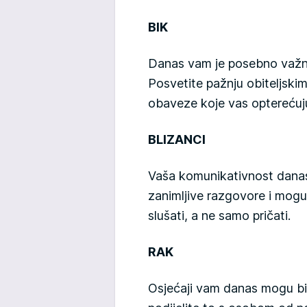
BIK
Danas vam je posebno važno
Posvetite pažnju obiteljski
obaveze koje vas opterećuj
BLIZANCI
Vaša komunikativnost danas
zanimljive razgovore i mog
slušati, a ne samo pričati.
RAK
Osjećaji vam danas mogu bit