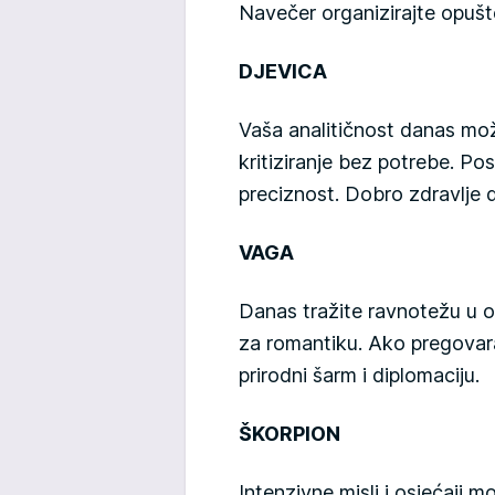
Navečer organizirajte opuš
DJEVICA
Vaša analitičnost danas mož
kritiziranje bez potrebe. Po
preciznost. Dobro zdravlje d
VAGA
Danas tražite ravnotežu u od
za romantiku. Ako pregovar
prirodni šarm i diplomaciju.
ŠKORPION
Intenzivne misli i osjećaji m