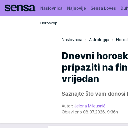
Naslovnica
Najnovije
Sensa Loves
Duh
Horoskop
Moja Sensa
Kuća puna biljaka
Naslovnica
Astrologija
Horos
Dnevni horosk
pripaziti na fi
vrijedan
Saznajte što vam donosi 
Autor:
Jelena Mileusnić
Objavljeno 08.07.2026. 9:36h