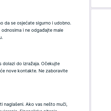
 da se osjećate sigurno i udobno.
m odnosima i ne odgađajte male
u.
 dolazi do izražaja. Očekujte
uće nove kontakte. Ne zaboravite
i naglašeni. Ako vas nešto muči,