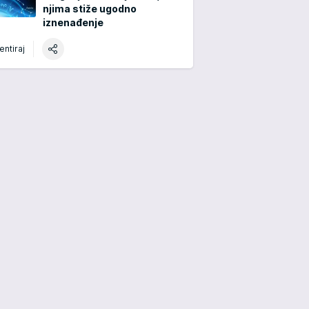
njima stiže ugodno
iznenađenje
ntiraj