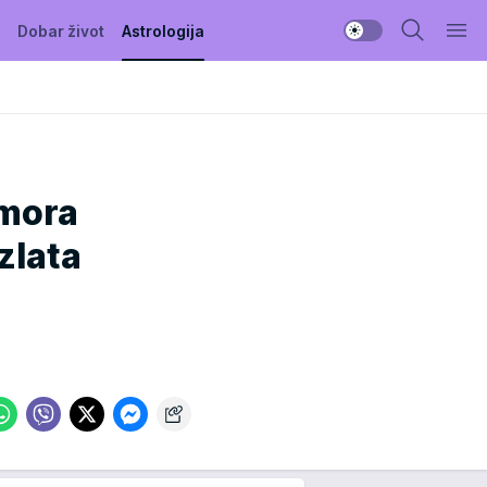
Dobar život
Astrologija
 mora
 zlata