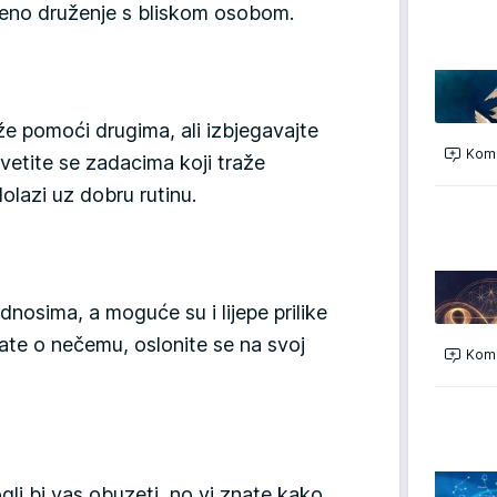
teno druženje s bliskom osobom.
e pomoći drugima, ali izbjegavajte
Kome
svetite se zadacima koji traže
olazi uz dobru rutinu.
nosima, a moguće su i lijepe prilike
ate o nečemu, oslonite se na svoj
Kome
ogli bi vas obuzeti, no vi znate kako