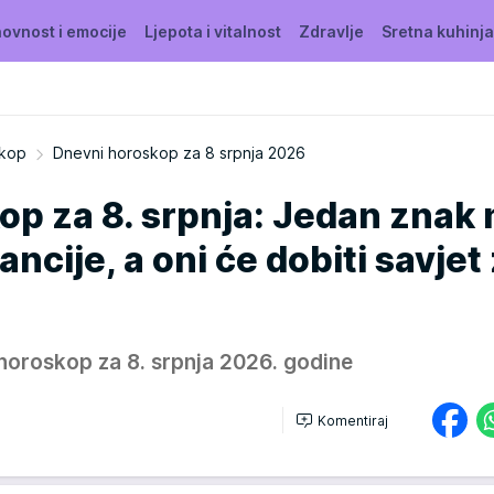
ovnost i emocije
Ljepota i vitalnost
Zdravlje
Sretna kuhinja
kop
Dnevni horoskop za 8 srpnja 2026
op za 8. srpnja: Jedan znak
nancije, a oni će dobiti savjet
horoskop za 8. srpnja 2026. godine
Komentiraj