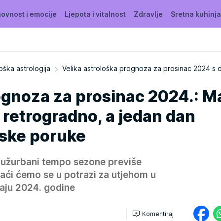
ovnost i emocije
Ljepota i vitalnost
Zdravlje
Sretna kuhinja
oška astrologija
Velika astrološka prognoza za prosinac 2024 s 
gnoza za prosinac 2024.: Ma
retrogradno, a jedan dan
ske poruke
e užurbani tempo sezone previše
 naći ćemo se u potrazi za utjehom u
raju 2024. godine
Komentiraj