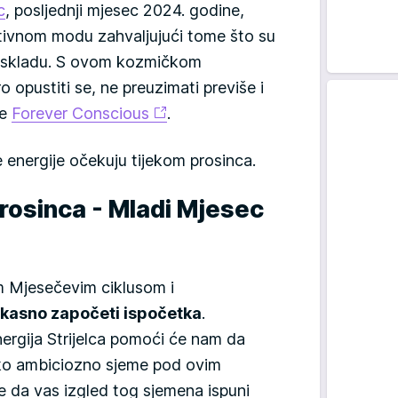
c
, posljednji mjesec 2024. godine,
ktivnom modu zahvaljujući tome što su
u skladu. S ovom kozmičkom
ro opustiti se, ne preuzimati previše i
še
Forever Conscious
.
energije očekuju tijekom prosinca.
rosinca - Mladi Mjesec
 Mjesečevim ciklusom i
e kasno započeti ispočetka
.
nergija Strijelca pomoći će nam da
ko ambiciozno sjeme pod ovim
 da vas izgled tog sjemena ispuni