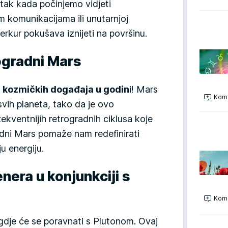
utak kada počinjemo vidjeti
m komunikacijama ili unutarnjoj
rkur pokušava iznijeti na površinu.
rogradni Mars
ih kozmičkih događaja u godin
i! Mars
Kome
svih planeta, tako da je ovo
ekventnijih retrogradnih ciklusa koje
dni Mars pomaže nam redefinirati
u energiju.
enera u konjunkciji s
Kome
gdje će se poravnati s Plutonom. Ovaj