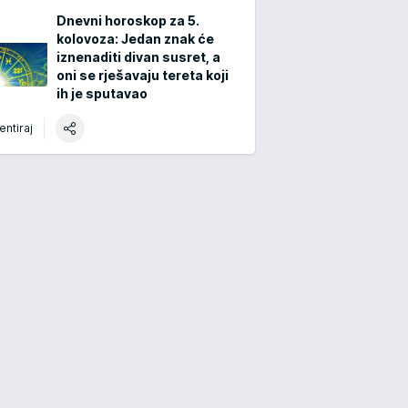
Dnevni horoskop za 5.
kolovoza: Jedan znak će
iznenaditi divan susret, a
oni se rješavaju tereta koji
ih je sputavao
ntiraj