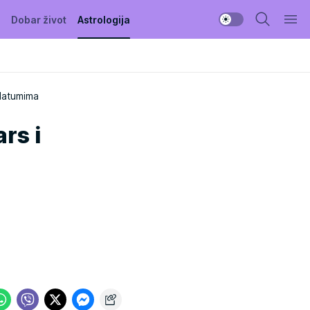
Dobar život
Astrologija
datumima
rs i