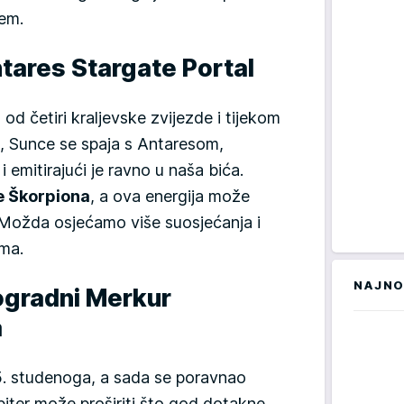
jem.
ntares Stargate Portal
od četiri kraljevske zvijezde i tijekom
 Sunce se spaja s Antaresom,
i emitirajući je ravno u naša bića.
e Škorpiona
, a ova energija može
a. Možda osjećamo više suosjećanja i
ima.
NAJNO
rogradni Merkur
a
5. studenoga, a sada se poravnao
piter može proširiti što god dotakne,