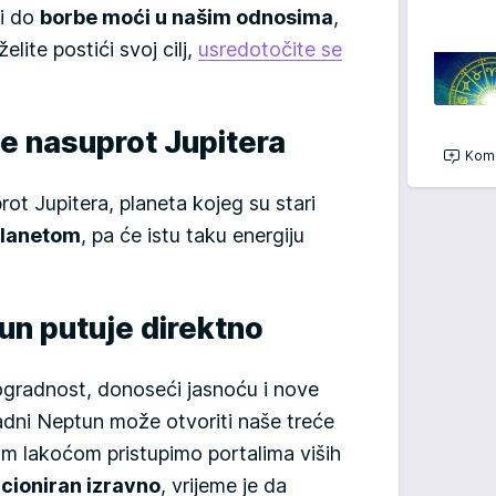
ti do
borbe moći u našim odnosima
,
želite postići svoj cilj,
usredotočite se
ce nasuprot Jupitera
Kome
ot Jupitera, planeta kojeg su stari
planetom
, pa će istu taku energiju
tun putuje direktno
ogradnost, donoseći jasnoću i nove
adni Neptun može otvoriti naše treće
m lakoćom pristupimo portalima viših
cioniran izravno
, vrijeme je da