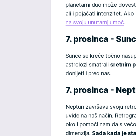
planetarni duo može doves
ali i pojačati intenzitet. Ako 
na svoju unutarnju moć
.
7. prosinca - Sun
Sunce se kreće točno nasupr
astrolozi smatrali
sretnim 
donijeti i pred nas.
7. prosinca - Nep
Neptun završava svoju retr
uvide na naš način. Retrogr
oko i pomoći nam da s većo
dimenzija.
Sada kada je sta