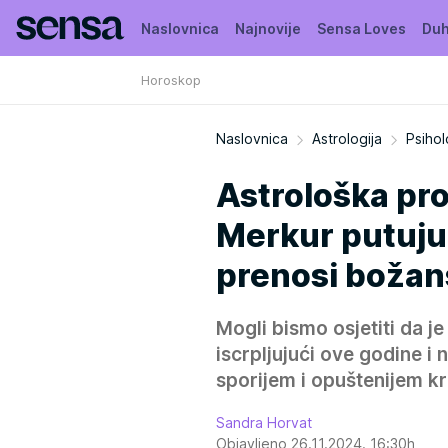
Naslovnica
Najnovije
Sensa Loves
Duh
Horoskop
Moja Sensa
Kuća puna biljaka
Naslovnica
Astrologija
Psihol
Astrološka pro
Merkur putuju 
prenosi božan
Mogli bismo osjetiti da j
iscrpljujući ove godine i
sporijem i opuštenijem k
Sandra Horvat
Objavljeno 26.11.2024. 16:30h