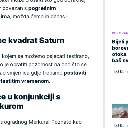
ur povezan s
pogrešnim
jima
, možda ćemo ih danas i
PUTOVA
ce kvadrat Saturn
Bijeli 
borova
otoka 
u kojem se možemo osjećati testirano,
baš sv
 je obratiti pozornost na ono što se
Kome
 kao smjernica gdje trebamo
postaviti
 vlastitim vremenom
.
e u konjunkciji s
rkurom
retrogradnog Merkura! Poznato kao
Kome