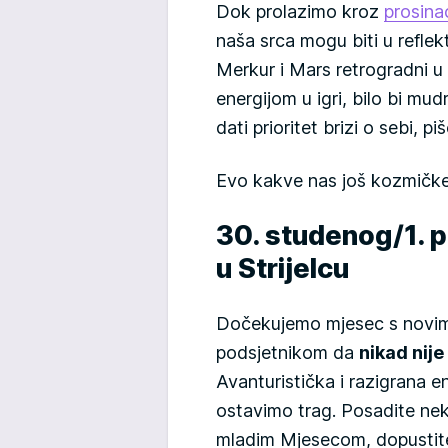
Dok prolazimo kroz
prosina
naša srca mogu biti u refle
Merkur i Mars retrogradni 
energijom u igri, bilo bi mud
dati prioritet brizi o sebi, pi
Evo kakve nas još kozmičke 
30. studenog/1. p
u Strijelcu
Dočekujemo mjesec s novim
podsjetnikom da
nikad nij
Avanturistička i razigrana e
ostavimo trag. Posadite ne
mladim Mjesecom, dopustite