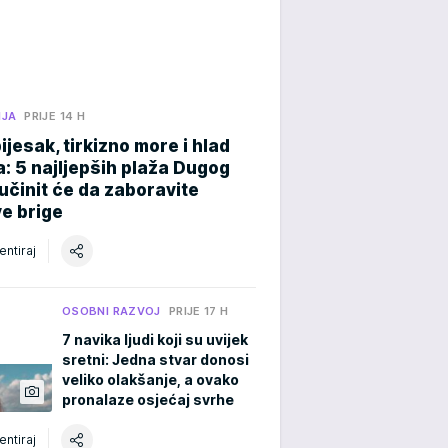
NJA
PRIJE 14 H
pijesak, tirkizno more i hlad
: 5 najljepših plaža Dugog
učinit će da zaboravite
e brige
ntiraj
OSOBNI RAZVOJ
PRIJE 17 H
7 navika ljudi koji su uvijek
sretni: Jedna stvar donosi
veliko olakšanje, a ovako
pronalaze osjećaj svrhe
ntiraj