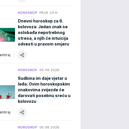
HOROSKOP
PRIJE 20 H
Dnevni horoskop za 6.
kolovoza: Jedan znak se
oslobađa nepotrebnog
stresa, a njih će intuicija
odvesti u pravom smjeru
ntiraj
HOROSKOP
05.08.2026.
Sudbina im daje vjetar u
leđa: Ovim horoskopskim
znakovima zvijezde će
darovati posebnu sreću u
kolovozu
ntiraj
HOROSKOP
05.08.2026.