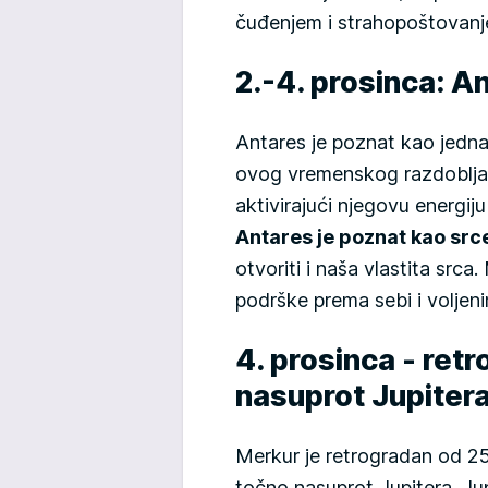
čuđenjem i strahopoštovan
2.-4. prosinca: A
Antares je poznat kao jedna 
ovog vremenskog razdoblja,
aktivirajući njegovu energiju 
Antares je poznat kao src
otvoriti i naša vlastita src
podrške prema sebi i voljen
4. prosinca - ret
nasuprot Jupiter
Merkur je retrogradan od 2
točno nasuprot Jupitera. Ju