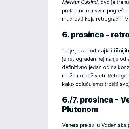
Merkur Cazimi
, ovo je tren
prekretnicu u svim pogrešni
mudrosti koju retrogradni Me
6. prosinca - ret
To je jedan od
najkritičnij
je retrogradan najmanje od 
definitivno jedan od najkonz
možemo doživjeti. Retrogra
kako odlučujemo trošiti svoj
6./7. prosinca - V
Plutonom
Venera prelazi u Vodenjaka 