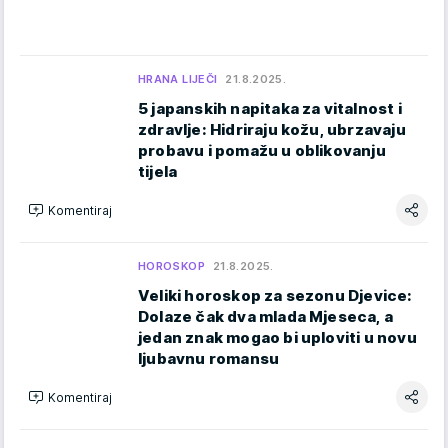
HRANA LIJEČI
21.8.2025.
5 japanskih napitaka za vitalnost i
zdravlje: Hidriraju kožu, ubrzavaju
probavu i pomažu u oblikovanju
tijela
Komentiraj
HOROSKOP
21.8.2025.
Veliki horoskop za sezonu Djevice:
Dolaze čak dva mlada Mjeseca, a
jedan znak mogao bi uploviti u novu
ljubavnu romansu
Komentiraj