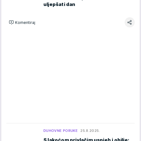
uljepšati dan
Komentiraj
DUHOVNE PORUKE
25.8.2025.
S lakoćom privlačim uspjeh i obilje: