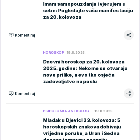
Imam samopouzdanja i vjerujem u
sebe: Pogledajte vašu manifestaciju
za 20. kolovoza
Komentiraj
HOROSKOP
19.8.2025.
Dnevni horoskop za 20. kolovoza
2025. godine: Nekome se otvaraju
nove prilike, a evo tko osjeća
zadovoljstvo na poslu
Komentiraj
PSIHOLOŠKA ASTROLOG…
19.8.2025.
Mlađak u Djevici 23. kolovoza: 5
horoskopskih znakova dobivaju
vrijedne poruke, a Uran i Sedna
donose izazovnu energiju