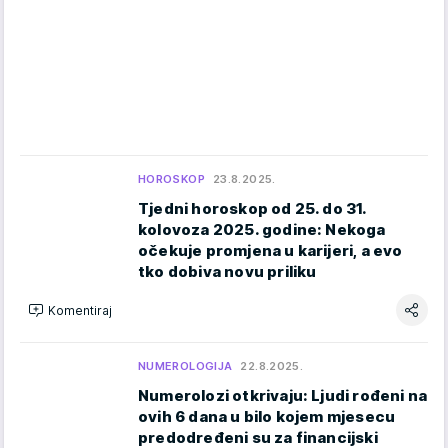
HOROSKOP
23.8.2025.
Tjedni horoskop od 25. do 31.
kolovoza 2025. godine: Nekoga
očekuje promjena u karijeri, a evo
tko dobiva novu priliku
Komentiraj
NUMEROLOGIJA
22.8.2025.
Numerolozi otkrivaju: Ljudi rođeni na
ovih 6 dana u bilo kojem mjesecu
predodređeni su za financijski