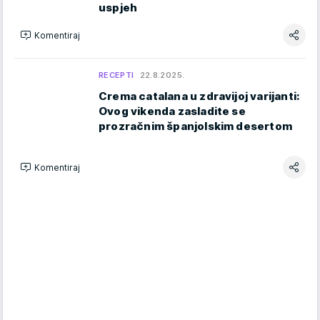
uspjeh
Komentiraj
RECEPTI
22.8.2025.
Crema catalana u zdravijoj varijanti:
Ovog vikenda zasladite se
prozračnim španjolskim desertom
Komentiraj