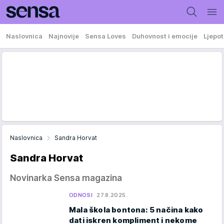
Naslovnica
Najnovije
Sensa Loves
Duhovnost i emocije
Ljepot
Naslovnica
Sandra Horvat
Sandra Horvat
Novinarka Sensa magazina
ODNOSI
27.8.2025.
Mala škola bontona: 5 načina kako
dati iskren kompliment i nekome