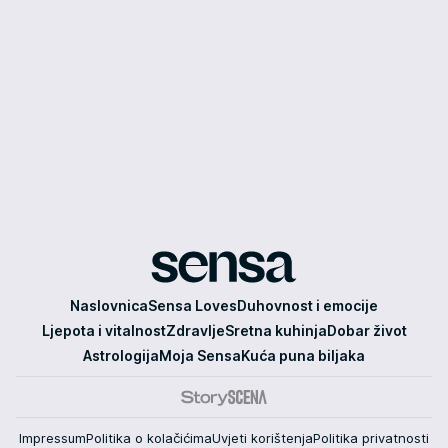
Sensa
Naslovnica
Sensa Loves
Duhovnost i emocije
Ljepota i vitalnost
Zdravlje
Sretna kuhinja
Dobar život
Astrologija
Moja Sensa
Kuća puna biljaka
Impressum
Politika o kolačićima
Uvjeti korištenja
Politika privatnosti