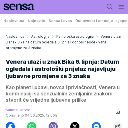
Naslovnica
Najnovije
Sensa Loves
Duhovnost i emocije
Ljepot
Naslovnica
Astrologija
Psihološka astrologija
Venera ulazi
u znak Bika na datum ogledala 6 lipnja i donosi neočekivane
promjene za 3 znaka
Venera ulazi u znak Bika 6. lipnja: Datum
ogledala i astrološki prijelaz najavljuju
ljubavne promjene za 3 znaka
Kao planet ljubavi, novca i privlačnosti, Venera u
kombinaciji sa senzualnim zemljanim znakom
stvorit će vrijedne ljubavne prilike
Sandra Horvat
Objavljeno 04.06.2025. 12:00h