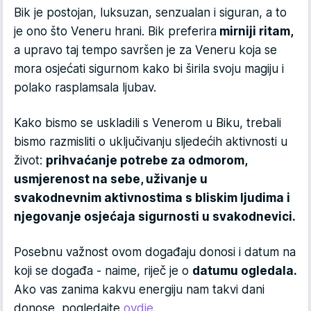
Bik je postojan, luksuzan, senzualan i siguran, a to
je ono što Veneru hrani. Bik preferira
mirniji ritam,
a upravo taj tempo savršen je za Veneru koja se
mora osjećati sigurnom kako bi širila svoju magiju i
polako rasplamsala ljubav.
Kako bismo se uskladili s Venerom u Biku, trebali
bismo razmisliti o uključivanju sljedećih aktivnosti u
život:
prihvaćanje potrebe za odmorom,
usmjerenost na sebe, uživanje u
svakodnevnim aktivnostima s bliskim ljudima i
njegovanje osjećaja sigurnosti u svakodnevici.
Posebnu važnost ovom događaju donosi i datum na
koji se događa - naime, riječ je o
datumu ogledala.
Ako vas zanima kakvu energiju nam takvi dani
donose, pogledajte
ovdje
.