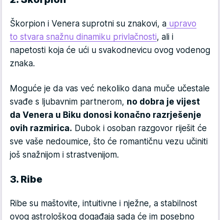
Škorpion i Venera suprotni su znakovi, a
upravo
to stvara snažnu dinamiku privlačnosti
, ali i
napetosti koja će ući u svakodnevicu ovog vodenog
znaka.
Moguće je da vas već nekoliko dana muče učestale
svađe s ljubavnim partnerom,
no dobra je vijest
da Venera u Biku donosi konačno razrješenje
ovih razmirica.
Dubok i osoban razgovor riješit će
sve vaše nedoumice, što će romantičnu vezu učiniti
još snažnijom i strastvenijom.
3. Ribe
Ribe su maštovite, intuitivne i nježne, a stabilnost
ovog astrološkog događaja sada će im posebno