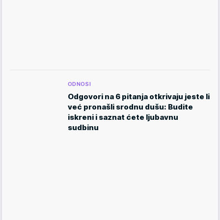
ODNOSI
Odgovori na 6 pitanja otkrivaju jeste li
već pronašli srodnu dušu: Budite
iskreni i saznat ćete ljubavnu
sudbinu