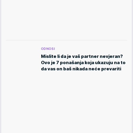
ODNOSI
Mislite li da je vaš partner nevjeran?
Ovo je 7 ponašanja koja ukazuju na to
da vas on baš nikada neće prevariti