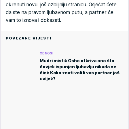
okrenuti novu, još ozbiljniju stranicu. Osjećat ćete
da ste na pravom ljubavnom putu, a partner će
vam to iznova i dokazati.
POVEZANE VIJESTI
ODNOSI
Mudri mistik Osho otkriva ono što
čovjek ispunjen ljubavlju nikada ne
čini: Kako znati voli li vas partner još
uvijek?