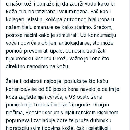
u našoj koži i pomaže joj da zadrži vodu kako bi
koža bila hidratizirana i voluminozna. Baš kao i
kolagen i elastin, količina prirodnog hijalurona u
našem tijelu smanjuje se kako starimo. Srećom,
postoje načini kako je stimulirati. Uz konzumaciju
voća i povrća s obiljem antioksidansa, što može
pomoći prevenirati upale, odnosno zadržati
hijaluronsku kiselinu u koži, važno je i ono što
direktno nanosimo na kožu.
Želite li odabrati najbolje, poslušajte što kažu
korisnice.Više od 80 posto žena navelo je da im je
koža zaglađenija i čvršća, a 93 posto žena
primijetilo je trenutačni osjećaj ugode. Drugim
riječima, Booster serum s hijaluronskom kiselinom
popunjava i zaglađuje bore te pruža dubinsku
hidrataciju svim tipovima kože, čak i osjetljivoj i