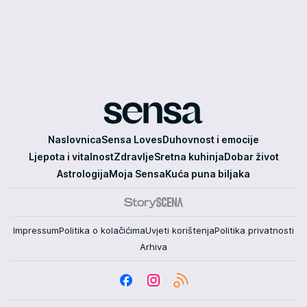
Sensa
Naslovnica
Sensa Loves
Duhovnost i emocije
Ljepota i vitalnost
Zdravlje
Sretna kuhinja
Dobar život
Astrologija
Moja Sensa
Kuća puna biljaka
Impressum
Politika o kolačićima
Uvjeti korištenja
Politika privatnosti
Arhiva