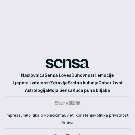
Sensa
Naslovnica
Sensa Loves
Duhovnost i emocije
Ljepota i vitalnost
Zdravlje
Sretna kuhinja
Dobar život
Astrologija
Moja Sensa
Kuća puna biljaka
Impressum
Politika o kolačićima
Uvjeti korištenja
Politika privatnosti
Arhiva