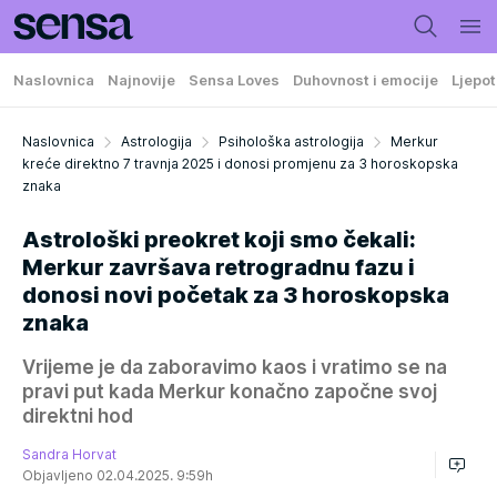
Naslovnica
Najnovije
Sensa Loves
Duhovnost i emocije
Ljepot
Naslovnica
Astrologija
Psihološka astrologija
Merkur
kreće direktno 7 travnja 2025 i donosi promjenu za 3 horoskopska
znaka
Astrološki preokret koji smo čekali:
Merkur završava retrogradnu fazu i
donosi novi početak za 3 horoskopska
znaka
Vrijeme je da zaboravimo kaos i vratimo se na
pravi put kada Merkur konačno započne svoj
direktni hod
Sandra Horvat
Objavljeno 02.04.2025. 9:59h