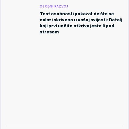
OSOBNI RAZVOJ
Test osobnosti pokazat će što se
nalazi skriveno u vašoj svijesti: Detalj
koji prvi uočite otkriva jeste li pod
stresom