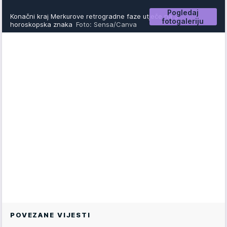
Pogledaj
Konačni kraj Merkurove retrogradne faze utječe na 3
fotogaleriju
horoskopska znaka
Foto: Sensa/Canva
POVEZANE VIJESTI