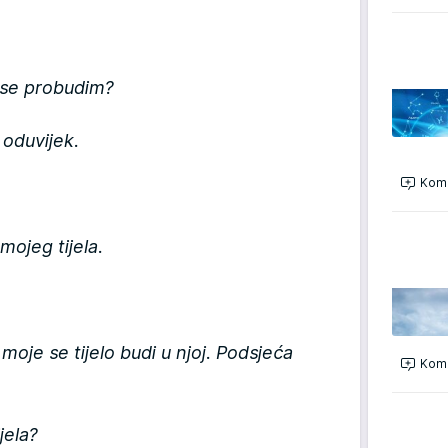
 se probudim?
e oduvijek.
Kome
ojeg tijela.
moje se tijelo budi u njoj. Podsjeća
Kome
jela?