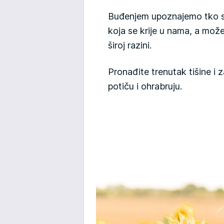
Buđenjem upoznajemo tko sm
koja se krije u nama, a mož
široj razini.
Pronađite trenutak tišine i z
potiču i ohrabruju.