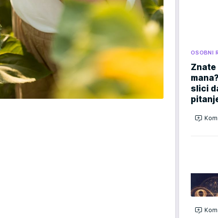
OSOBNI 
Znate 
mana? 
slici 
pitanj
Kome
Kome