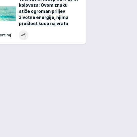
kolovoza: Ovom znaku
stiže ogroman priljev
životne energije, njima
prošlost kuca na vrata
ntiraj