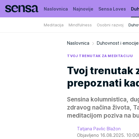
Naslovnica
Najnovije
Sensa Loves
Duh
Meditacija
Mindfulness
Osobni razvoj
Duho
Moja Sensa
Kuća puna biljaka
Naslovnica
Duhovnost i emocije
TVOJ TRENUTAK ZA MEDITACIJU
Tvoj trenutak 
prepoznati ka
Sensina kolumnistica, du
zdravog načina života, T
meditacijom poziva na buđ
Tatjana Pavlic Blažon
Objavljeno 16.08.2025. 10:0