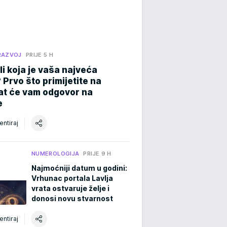
RAZVOJ
PRIJE 5 H
li koja je vaša najveća
Prvo što primijetite na
dat će vam odgovor na
e
ntiraj
NUMEROLOGIJA
PRIJE 9 H
Najmoćniji datum u godini:
Vrhunac portala Lavlja
vrata ostvaruje želje i
donosi novu stvarnost
ntiraj