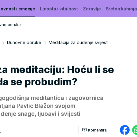
ovnost i emocije
Ljepota i vitalnost
Zdravlje
Sretna kuhinja
vne poruke
Duhovne poruke
Meditacija za buđenje svijesti
za meditaciju: Hoću li se
da se probudim?
gogodišnja meditantica i zagovornica
atjana Pavlic Blažon svojom
enje snage, ljubavi i svijesti
Komentiraj
0h