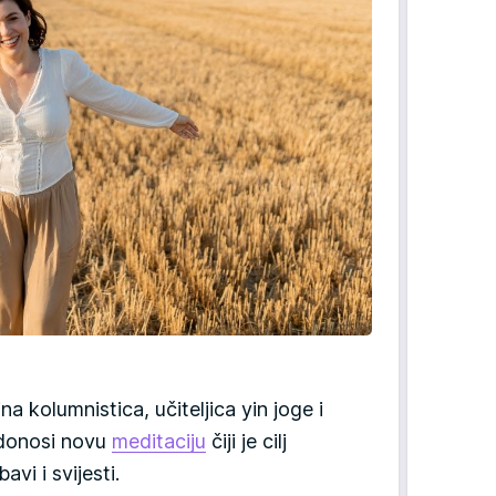
a kolumnistica, učiteljica yin joge i
 donosi novu
meditaciju
čiji je cilj
vi i svijesti.