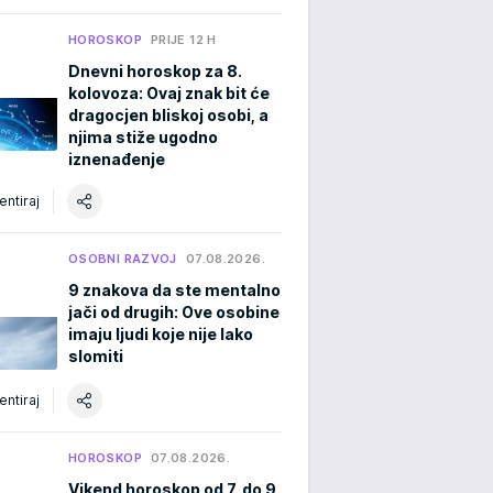
HOROSKOP
PRIJE 12 H
Dnevni horoskop za 8.
kolovoza: Ovaj znak bit će
dragocjen bliskoj osobi, a
njima stiže ugodno
iznenađenje
ntiraj
OSOBNI RAZVOJ
07.08.2026.
9 znakova da ste mentalno
jači od drugih: Ove osobine
imaju ljudi koje nije lako
slomiti
ntiraj
HOROSKOP
07.08.2026.
Vikend horoskop od 7. do 9.