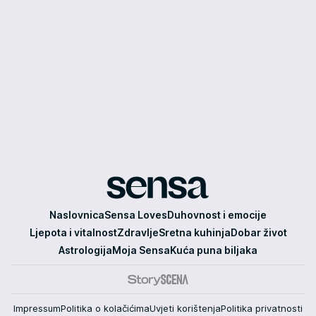
Sensa
Naslovnica
Sensa Loves
Duhovnost i emocije
Ljepota i vitalnost
Zdravlje
Sretna kuhinja
Dobar život
Astrologija
Moja Sensa
Kuća puna biljaka
Impressum
Politika o kolačićima
Uvjeti korištenja
Politika privatnosti