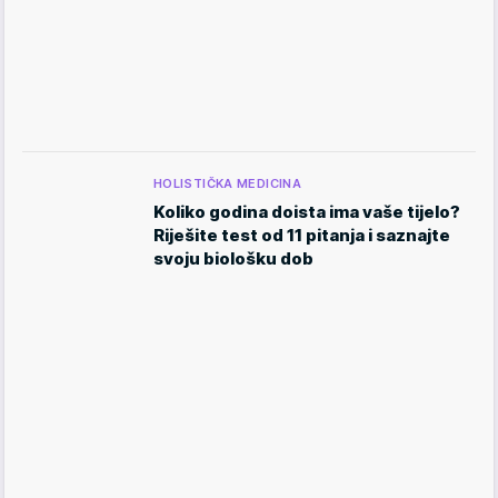
HOLISTIČKA MEDICINA
Koliko godina doista ima vaše tijelo?
Riješite test od 11 pitanja i saznajte
svoju biološku dob