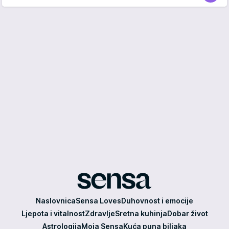
Sensa
Naslovnica
Sensa Loves
Duhovnost i emocije
Ljepota i vitalnost
Zdravlje
Sretna kuhinja
Dobar život
Astrologija
Moja Sensa
Kuća puna biljaka