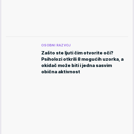
OSOBNI RAZVOJ
Zašto ste ljuti čim otvorite oči?
Psiholozi otkrili 8 mogućih uzorka, a
okidač može biti i jedna sasvim
obična aktivnost