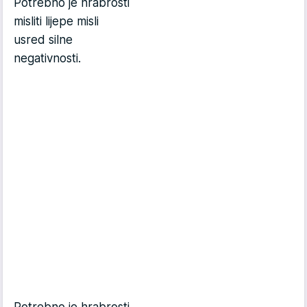
Potrebno je hrabrosti
misliti lijepe misli
usred silne
negativnosti.