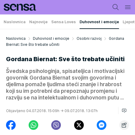
Naslovnica
Najnovije
Sensa Loves
Duhovnost i emocije
Ljepot
Naslovnica
Duhovnost i emocije
Osobni razvoj
Gordana
Biernat: Sve što trebate učiniti
Gordana Biernat: Sve što trebate učiniti
Švedska psihologinja, spisateljica i motivacijski
govornik Gordana Biernat svojim govorima i
djelima pomaže ljudima steći znanje i hrabrost
koji su im potrebni da prepoznaju promjenu i
razviju se na intelektualnom i duhovnom putu ...
Objavljeno 04.07.2018. 15:09h
→ 09.07.2018. 13:07h