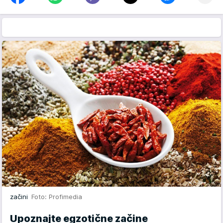
začini
Foto: Profimedia
Upoznajte egzotične začine