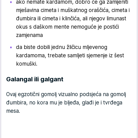
ako nemate kardamom, dobro će ga zamijeniti
mješavina cimeta i muškatnog oraščića, cimeta i
đumbira ili cimeta i klinčića, ali njegov limunast
okus s daškom mente nemoguće je postići
zamjenama
da biste dobili jednu žličicu mljevenog
kardamoma, trebate samljeti sjemenje iz šest
komuški.
Galangal ili galgant
Ovaj egzotični gomolj vizualno podsjeća na gomolj
đumbira, no kora mu je bljeđa, glađi je i tvrđega
mesa.