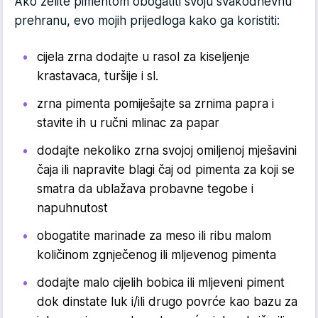
Ako želite pimentom obogatiti svoju svakodnevnu
prehranu, evo mojih prijedloga kako ga koristiti:
cijela zrna dodajte u rasol za kiseljenje
krastavaca, turšije i sl.
zrna pimenta pomiješajte sa zrnima papra i
stavite ih u ručni mlinac za papar
dodajte nekoliko zrna svojoj omiljenoj mješavini
čaja ili napravite blagi čaj od pimenta za koji se
smatra da ublažava probavne tegobe i
napuhnutost
obogatite marinade za meso ili ribu malom
količinom zgnječenog ili mljevenog pimenta
dodajte malo cijelih bobica ili mljeveni piment
dok dinstate luk i/ili drugo povrće kao bazu za