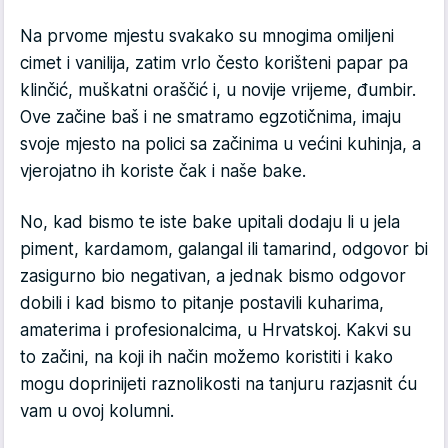
Na prvome mjestu svakako su mnogima omiljeni
cimet i vanilija, zatim vrlo često korišteni papar pa
klinčić, muškatni oraščić i, u novije vrijeme, đumbir.
Ove začine baš i ne smatramo egzotičnima, imaju
svoje mjesto na polici sa začinima u većini kuhinja, a
vjerojatno ih koriste čak i naše bake.
No, kad bismo te iste bake upitali dodaju li u jela
piment, kardamom, galangal ili tamarind, odgovor bi
zasigurno bio negativan, a jednak bismo odgovor
dobili i kad bismo to pitanje postavili kuharima,
amaterima i profesionalcima, u Hrvatskoj. Kakvi su
to začini, na koji ih način možemo koristiti i kako
mogu doprinijeti raznolikosti na tanjuru razjasnit ću
vam u ovoj kolumni.