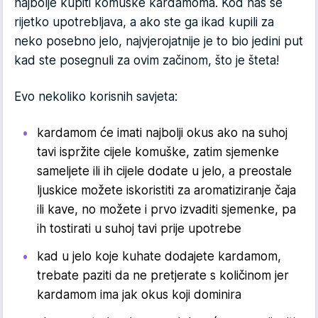
najbolje kupiti komuške kardamoma. Kod nas se
rijetko upotrebljava, a ako ste ga ikad kupili za
neko posebno jelo, najvjerojatnije je to bio jedini put
kad ste posegnuli za ovim začinom, što je šteta!
Evo nekoliko korisnih savjeta:
kardamom će imati najbolji okus ako na suhoj
tavi ispržite cijele komuške, zatim sjemenke
sameljete ili ih cijele dodate u jelo, a preostale
ljuskice možete iskoristiti za aromatiziranje čaja
ili kave, no možete i prvo izvaditi sjemenke, pa
ih tostirati u suhoj tavi prije upotrebe
kad u jelo koje kuhate dodajete kardamom,
trebate paziti da ne pretjerate s količinom jer
kardamom ima jak okus koji dominira