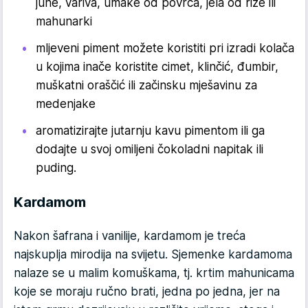
juhe, variva, umake od povrća, jela od riže ili
mahunarki
mljeveni piment možete koristiti pri izradi kolača
u kojima inače koristite cimet, klinčić, đumbir,
muškatni oraščić ili začinsku mješavinu za
medenjake
aromatizirajte jutarnju kavu pimentom ili ga
dodajte u svoj omiljeni čokoladni napitak ili
puding.
Kardamom
Nakon šafrana i vanilije, kardamom je treća
najskuplja mirodija na svijetu. Sjemenke kardamoma
nalaze se u malim komuškama, tj. krtim mahunicama
koje se moraju ručno brati, jedna po jedna, jer na