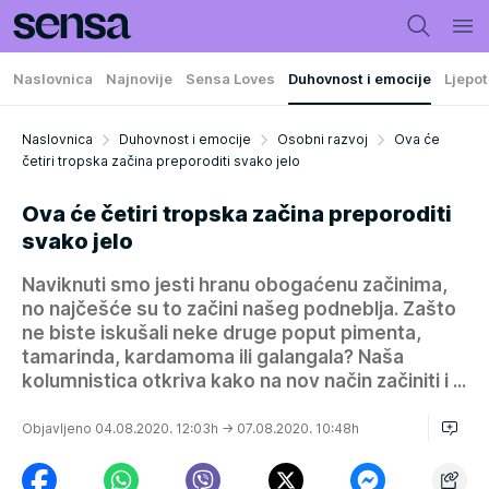
Naslovnica
Najnovije
Sensa Loves
Duhovnost i emocije
Ljepot
Naslovnica
Duhovnost i emocije
Osobni razvoj
Ova će
četiri tropska začina preporoditi svako jelo
Ova će četiri tropska začina preporoditi
svako jelo
Naviknuti smo jesti hranu obogaćenu začinima,
no najčešće su to začini našeg podneblja. Zašto
ne biste iskušali neke druge poput pimenta,
tamarinda, kardamoma ili galangala? Naša
kolumnistica otkriva kako na nov način začiniti i ...
Objavljeno 04.08.2020. 12:03h
→ 07.08.2020. 10:48h