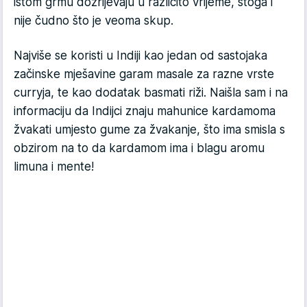
istom grmu dozrijevaju u različito vrijeme, stoga i
nije čudno što je veoma skup.
Najviše se koristi u Indiji kao jedan od sastojaka
začinske mješavine garam masale za razne vrste
curryja, te kao dodatak basmati riži. Naišla sam i na
informaciju da Indijci znaju mahunice kardamoma
žvakati umjesto gume za žvakanje, što ima smisla s
obzirom na to da kardamom ima i blagu aromu
limuna i mente!