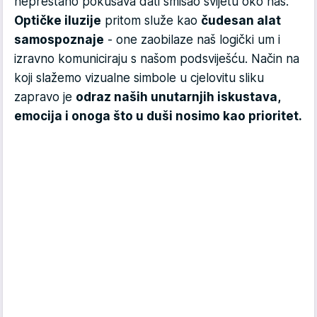
neprestano pokušava dati smisao svijetu oko nas.
Optičke iluzije
pritom služe kao
čudesan alat
samospoznaje
- one zaobilaze naš logički um i
izravno komuniciraju s našom podsviješću. Način na
koji slažemo vizualne simbole u cjelovitu sliku
zapravo je
odraz naših unutarnjih iskustava,
emocija i onoga što u duši nosimo kao prioritet.