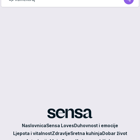
Sensa
Naslovnica
Sensa Loves
Duhovnost i emocije
Ljepota i vitalnost
Zdravlje
Sretna kuhinja
Dobar život