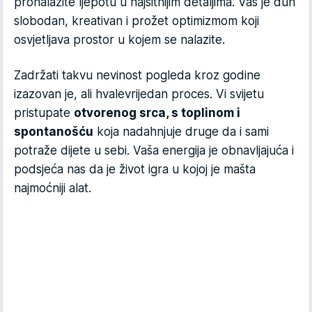
pronalazite ljepotu u najsitnijim detaljima. Vaš je duh
slobodan, kreativan i prožet optimizmom koji
osvjetljava prostor u kojem se nalazite.
Zadržati takvu nevinost pogleda kroz godine
izazovan je, ali hvalevrijedan proces. Vi svijetu
pristupate
otvorenog srca, s toplinom i
spontanošću
koja nadahnjuje druge da i sami
potraže dijete u sebi. Vaša energija je obnavljajuća i
podsjeća nas da je život igra u kojoj je mašta
najmoćniji alat.