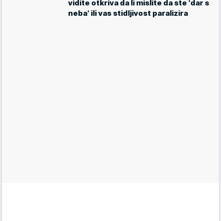
vidite otkriva da li mislite da ste 'dar s
neba' ili vas stidljivost paralizira