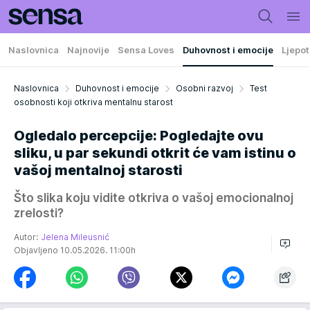
Naslovnica
Najnovije
Sensa Loves
Duhovnost i emocije
Ljepot
Naslovnica
Duhovnost i emocije
Osobni razvoj
Test
osobnosti koji otkriva mentalnu starost
Ogledalo percepcije: Pogledajte ovu
sliku, u par sekundi otkrit će vam istinu o
vašoj mentalnoj starosti
Što slika koju vidite otkriva o vašoj emocionalnoj
zrelosti?
Autor:
Jelena Mileusnić
Objavljeno 10.05.2026. 11:00h