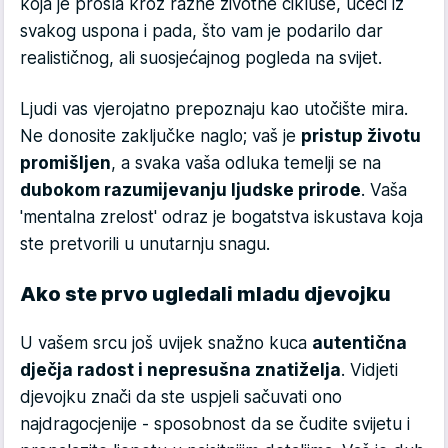
koja je prošla kroz razne životne cikluse, učeći iz
svakog uspona i pada, što vam je podarilo dar
realističnog, ali suosjećajnog pogleda na svijet.
Ljudi vas vjerojatno prepoznaju kao utočište mira.
Ne donosite zaključke naglo; vaš je
pristup životu
promišljen
, a svaka vaša odluka temelji se na
dubokom razumijevanju ljudske prirode
. Vaša
'mentalna zrelost' odraz je bogatstva iskustava koja
ste pretvorili u unutarnju snagu.
Ako ste prvo ugledali mladu djevojku
U vašem srcu još uvijek snažno kuca
autentična
dječja radost i nepresušna znatiželja
. Vidjeti
djevojku znači da ste uspjeli sačuvati ono
najdragocjenije - sposobnost da se čudite svijetu i