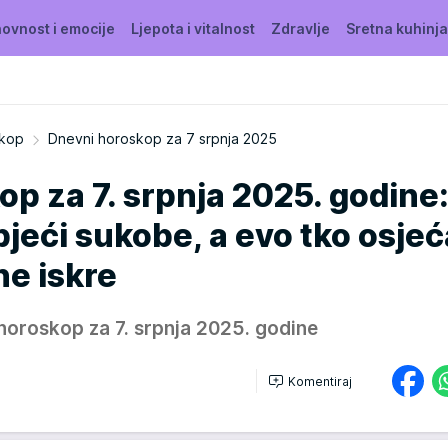
ovnost i emocije
Ljepota i vitalnost
Zdravlje
Sretna kuhinja
kop
Dnevni horoskop za 7 srpnja 2025
p za 7. srpnja 2025. godine
bjeći sukobe, a evo tko osjeć
ne iskre
horoskop za 7. srpnja 2025. godine
Komentiraj