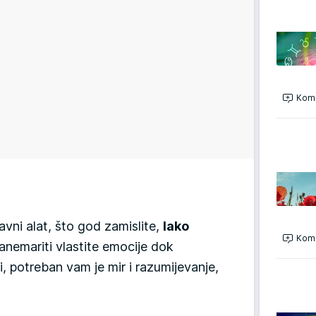
Kome
vni alat, što god zamislite,
lako
Kome
nemariti vlastite emocije dok
, potreban vam je mir i razumijevanje,