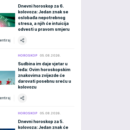
Dnevni horoskop za 6.
kolovoza: Jedan znak se
oslobađa nepotrebnog
stresa, a njih će intuicija
odvesti u pravom smjeru
ntiraj
HOROSKOP
05.08.2026.
Sudbina im daje vjetar u
leđa: Ovim horoskopskim
znakovima zvijezde će
darovati posebnu sreću u
kolovozu
ntiraj
HOROSKOP
05.08.2026.
Dnevni horoskop za 5.
kolovoza: Jedan znak će