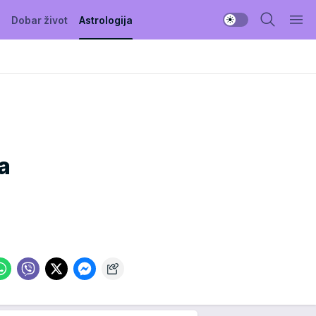
Dobar život
Astrologija
:
a