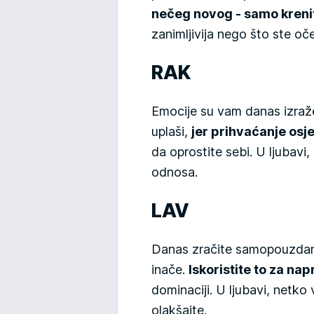
nečeg novog - samo kreni
zanimljivija nego što ste oče
RAK
Emocije su vam danas izraže
uplaši,
jer prihvaćanje osje
da oprostite sebi. U ljubavi
odnosa.
LAV
Danas zračite samopouzdanje
inače.
Iskoristite to za na
dominaciji. U ljubavi, netko 
olakšajte.