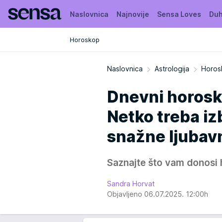
Naslovnica
Najnovije
Sensa Loves
Duh
Horoskop
Moja Sensa
Kuća puna biljaka
Naslovnica
Astrologija
Horos
Dnevni horosko
Netko treba iz
snažne ljubav
Saznajte što vam donosi 
Sandra Horvat
Objavljeno 06.07.2025. 12:00h