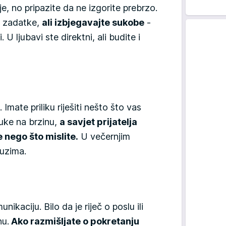
e, no pripazite da ne izgorite prebrzo.
e zadatke,
ali izbjegavajte sukobe
-
 U ljubavi ste direktni, ali budite i
Imate priliku riješiti nešto što vas
uke na brzinu,
a savjet prijatelja
nego što mislite.
U večernjim
suzima.
ikaciju. Bilo da je riječ o poslu ili
nu.
Ako razmišljate o pokretanju