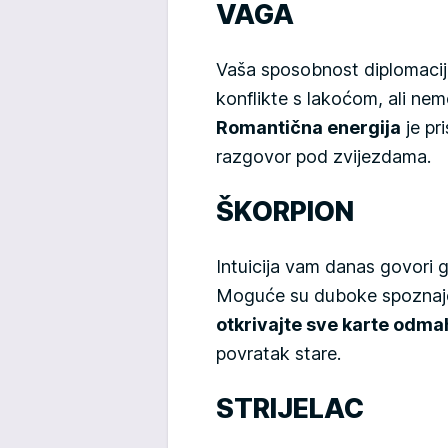
VAGA
Vaša sposobnost diplomacije
konflikte s lakoćom, ali nem
Romantična energija
je pri
razgovor pod zvijezdama.
ŠKORPION
Intuicija vam danas govori g
Moguće su duboke spoznaje 
otkrivajte sve karte odma
povratak stare.
STRIJELAC