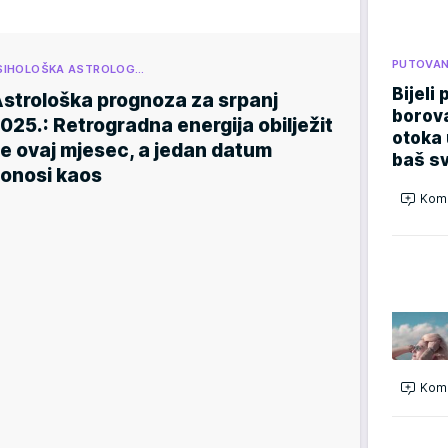
PUTOVA
SIHOLOŠKA ASTROLOG…
Bijeli 
strološka prognoza za srpanj
borova
025.: Retrogradna energija obilježit
otoka 
e ovaj mjesec, a jedan datum
baš sv
onosi kaos
Kome
Kome