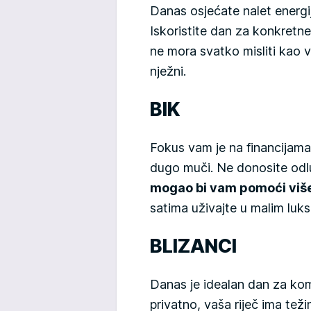
Danas osjećate nalet energij
Iskoristite dan za konkretn
ne mora svatko misliti kao vi.
nježni.
BIK
Fokus vam je na financijama. 
dugo muči. Ne donosite odl
mogao bi vam pomoći više 
satima uživajte u malim luk
BLIZANCI
Danas je idealan dan za komun
privatno, vaša riječ ima teži