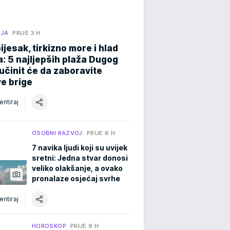
NJA
PRIJE 3 H
pijesak, tirkizno more i hlad
: 5 najljepših plaža Dugog
učinit će da zaboravite
e brige
ntiraj
OSOBNI RAZVOJ
PRIJE 6 H
7 navika ljudi koji su uvijek
sretni: Jedna stvar donosi
veliko olakšanje, a ovako
pronalaze osjećaj svrhe
ntiraj
HOROSKOP
PRIJE 9 H