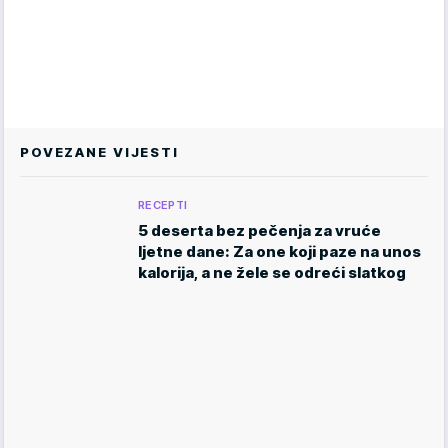
POVEZANE VIJESTI
RECEPTI
5 deserta bez pečenja za vruće
ljetne dane: Za one koji paze na unos
kalorija, a ne žele se odreći slatkog