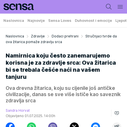
Naslovnica
Najnovije
Sensa Loves
Duhovnost i emocije
Ljepot
Naslovnica
Zdravlje
Dodaci prehrani
Stručnjaci tvrde da
ova žitarica pomaže zdravlju srca
Namirnica koju često zanemarujemo
korisna je za zdravlje srca: Ova žitarica
bi se trebala češće naći na vašem
tanjuru
Ova drevna žitarica, koju su cijenile još antičke
civilizacije, danas se sve više ističe kao saveznik
zdravlja srca
Sandra Horvat
Objavljeno 01.07.2025. 14:00h