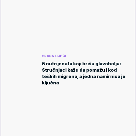
HRANA LIJEČI
5 nutrijenata koji brišu glavobolju:
Stručnjaci kažu da pomažu i kod
teških migrena, a jedna namirnica je
ključna