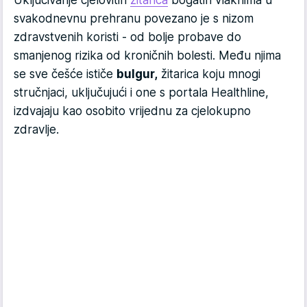
Uključivanje cjelovitih
žitarica
bogatih vlaknima u
svakodnevnu prehranu povezano je s nizom
zdravstvenih koristi - od bolje probave do
smanjenog rizika od kroničnih bolesti. Među njima
se sve češće ističe
bulgur,
žitarica koju mnogi
stručnjaci, uključujući i one s portala Healthline,
izdvajaju kao osobito vrijednu za cjelokupno
zdravlje.