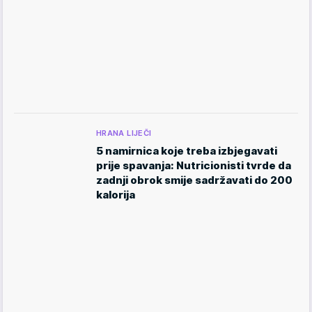
HRANA LIJEČI
5 namirnica koje treba izbjegavati
prije spavanja: Nutricionisti tvrde da
zadnji obrok smije sadržavati do 200
kalorija