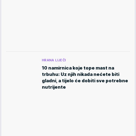
HRANA LIJEČI
10 namirnica koje tope mast na
trbuhu: Uz njih nikada nećete biti
gladni, a tijelo će dobiti sve potrebne
nutrijente