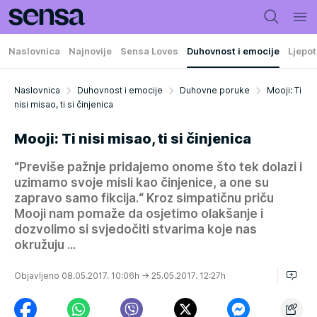
Naslovnica
Najnovije
Sensa Loves
Duhovnost i emocije
Ljepot
Naslovnica
Duhovnost i emocije
Duhovne poruke
Mooji: Ti
nisi misao, ti si činjenica
Mooji: Ti nisi misao, ti si činjenica
“Previše pažnje pridajemo onome što tek dolazi i
uzimamo svoje misli kao činjenice, a one su
zapravo samo fikcija.“ Kroz simpatičnu priču
Mooji nam pomaže da osjetimo olakšanje i
dozvolimo si svjedočiti stvarima koje nas
okružuju ...
Objavljeno 08.05.2017. 10:06h
→ 25.05.2017. 12:27h