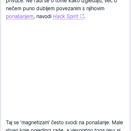
privuče. Ne radi se o tome kako izgledaju, već o
nečem puno dubljem povezanim s njihovim
ponašanjem
, navodi
Hack Spirit
.
Taj se 'magnetizam' često svodi na ponašanje. Male
stvari koje pojedinci rade, a vjerojatno toga nisu ni