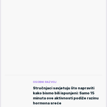
OSOBNI RAZVOJ
Stručnjaci savjetuju što napraviti
kako bismo bili ispunjeni: Samo 15
minuta ove aktivnosti podiže razinu
hormona sreće