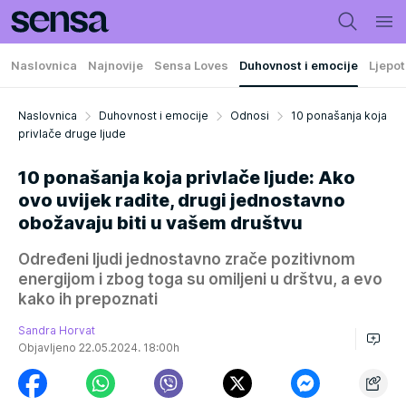
Naslovnica
Najnovije
Sensa Loves
Duhovnost i emocije
Ljepot
Naslovnica
Duhovnost i emocije
Odnosi
10 ponašanja koja
privlače druge ljude
10 ponašanja koja privlače ljude: Ako
ovo uvijek radite, drugi jednostavno
obožavaju biti u vašem društvu
Određeni ljudi jednostavno zrače pozitivnom
energijom i zbog toga su omiljeni u drštvu, a evo
kako ih prepoznati
Sandra Horvat
Objavljeno 22.05.2024. 18:00h