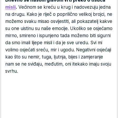
Dnevno se našom glavom vrti preko 6 tisuća
misli
.
Većinom se kreću u krug i nadovezuju jedna
na drugu. Kako je riječ o poprilično velikoj brojci, ne
možemo svaku misao osvijestiti, ali pokazatelj kakve
su one uistinu su naše emocije. Ukoliko se osjećamo
mirno, smireno i ispunjeno tada možemo biti sigurni
da smo imali lijepe misli i da je sve uredu. Svi mi
volimo osjećati sreću, mir i ugodu. Negativni osjećaji
kao što su nemir, tuga, ljutnja, bijes i zamjeranje
nam se ne sviđaju, međutim, oni itekako imaju svoju
svrhu.