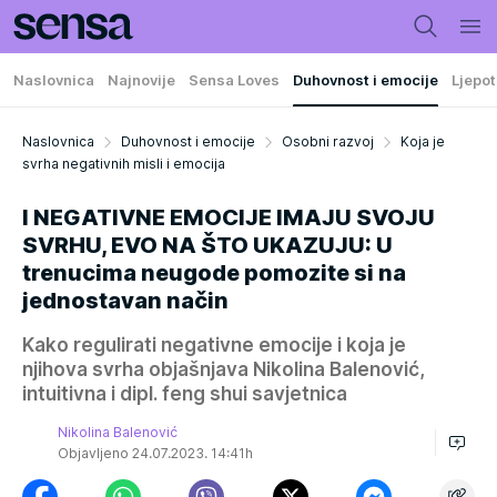
Naslovnica
Najnovije
Sensa Loves
Duhovnost i emocije
Ljepot
Naslovnica
Duhovnost i emocije
Osobni razvoj
Koja je
svrha negativnih misli i emocija
I NEGATIVNE EMOCIJE IMAJU SVOJU
SVRHU, EVO NA ŠTO UKAZUJU: U
trenucima neugode pomozite si na
jednostavan način
Kako regulirati negativne emocije i koja je
njihova svrha objašnjava Nikolina Balenović,
intuitivna i dipl. feng shui savjetnica
Nikolina Balenović
Objavljeno 24.07.2023. 14:41h