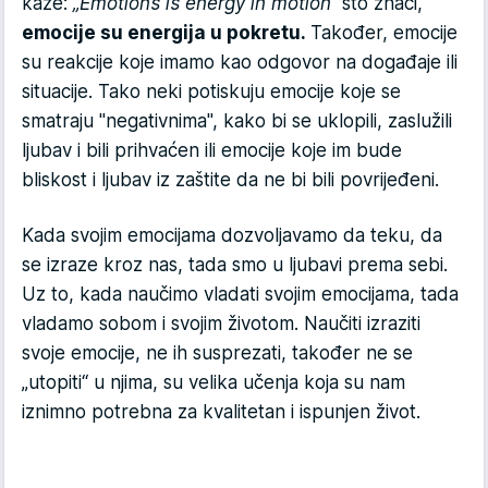
kaže:
„Emotions is energy in motion“
što znači,
emocije su energija u pokretu.
Također, emocije
su reakcije koje imamo kao odgovor na događaje ili
situacije. Tako neki potiskuju emocije koje se
smatraju "negativnima", kako bi se uklopili, zaslužili
ljubav i bili prihvaćen ili emocije koje im bude
bliskost i ljubav iz zaštite da ne bi bili povrijeđeni.
Kada svojim emocijama dozvoljavamo da teku, da
se izraze kroz nas, tada smo u ljubavi prema sebi.
Uz to, kada naučimo vladati svojim emocijama, tada
vladamo sobom i svojim životom. Naučiti izraziti
svoje emocije, ne ih susprezati, također ne se
„utopiti“ u njima, su velika učenja koja su nam
iznimno potrebna za kvalitetan i ispunjen život.