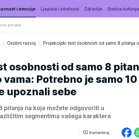
ovnost i emocije
Ljepota i vitalnost
Zdravlje
Sretna kuhinja
vne poruke
Osobni razvoj
Projekcijski test osobnosti od samo 8 pitanja ot
est osobnosti od samo 8 pitan
 o vama: Potrebno je samo 10
e upoznali sebe
8 pitanja na koja možete odgovoriti u
 različitim segmentima vašega karaktera
Komentiraj