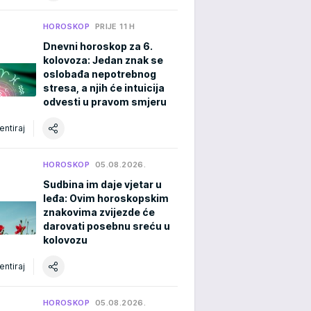
HOROSKOP
PRIJE 11 H
Dnevni horoskop za 6.
kolovoza: Jedan znak se
oslobađa nepotrebnog
stresa, a njih će intuicija
odvesti u pravom smjeru
ntiraj
HOROSKOP
05.08.2026.
Sudbina im daje vjetar u
leđa: Ovim horoskopskim
znakovima zvijezde će
darovati posebnu sreću u
kolovozu
ntiraj
HOROSKOP
05.08.2026.