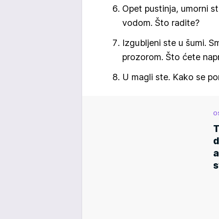
Opet pustinja, umorni s
vodom. Što radite?
Izgubljeni ste u šumi. Sm
prozorom. Što ćete napr
U magli ste. Kako se po
O
T
d
a
s