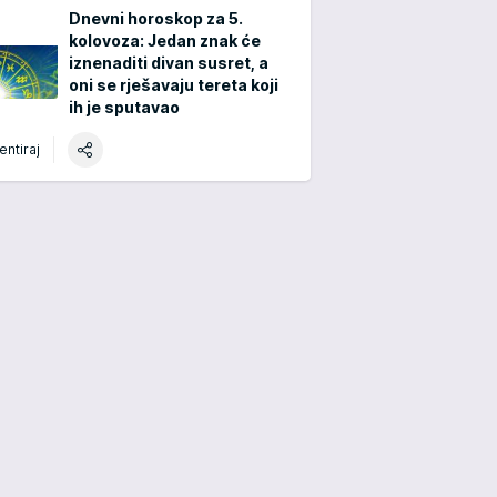
Dnevni horoskop za 5.
kolovoza: Jedan znak će
iznenaditi divan susret, a
oni se rješavaju tereta koji
ih je sputavao
ntiraj