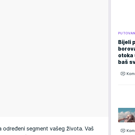
PUTOVA
Bijeli 
borova
otoka 
baš sv
Kome
na određeni segment vašeg života. Vaš
Kome