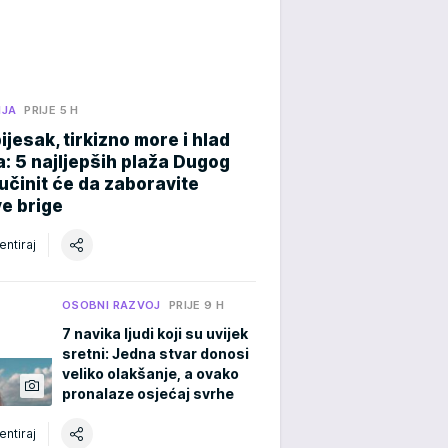
NJA
PRIJE 5 H
pijesak, tirkizno more i hlad
: 5 najljepših plaža Dugog
učinit će da zaboravite
e brige
ntiraj
OSOBNI RAZVOJ
PRIJE 9 H
7 navika ljudi koji su uvijek
sretni: Jedna stvar donosi
veliko olakšanje, a ovako
pronalaze osjećaj svrhe
ntiraj