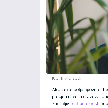
Foto: Shutterrstock
Ako želite bolje upoznati tko
procjenu svojih stavova, on
zanimljiv
test osobnosti
nudi