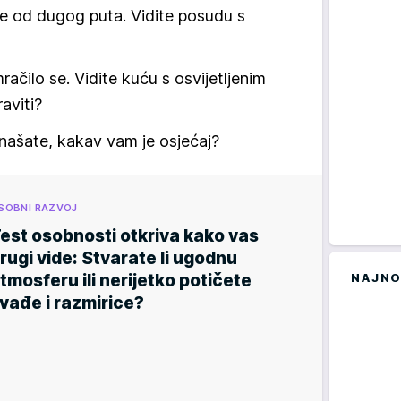
te od dugog puta. Vidite posudu s
račilo se. Vidite kuću s osvijetljenim
aviti?
našate, kakav vam je osjećaj?
SOBNI RAZVOJ
est osobnosti otkriva kako vas
rugi vide: Stvarate li ugodnu
tmosferu ili nerijetko potičete
NAJNO
vađe i razmirice?