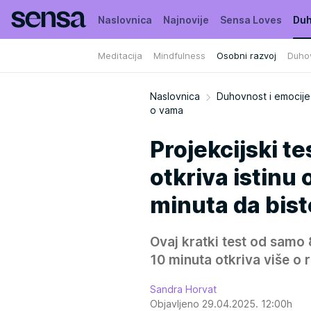
Naslovnica
Najnovije
Sensa Loves
Duh
Meditacija
Mindfulness
Osobni razvoj
Duho
Moja Sensa
Kuća puna biljaka
Naslovnica
Duhovnost i emocije
o vama
Projekcijski t
otkriva istinu
minuta da bist
Ovaj kratki test od samo 
10 minuta otkriva više o
Sandra Horvat
Objavljeno 29.04.2025. 12:00h