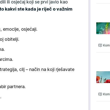
li ili osjećaj koji se prvi javio kao
to kakvi ste kada je riječ o važnim
 emocije, osjećaji.
 obitelji.
Kome
ma.
rcima.
ategija, cilj – način na koji rješavate
bir partnera.
Kome
.