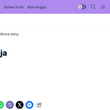
Dobar život
Astrologija
kriva istinu
ja