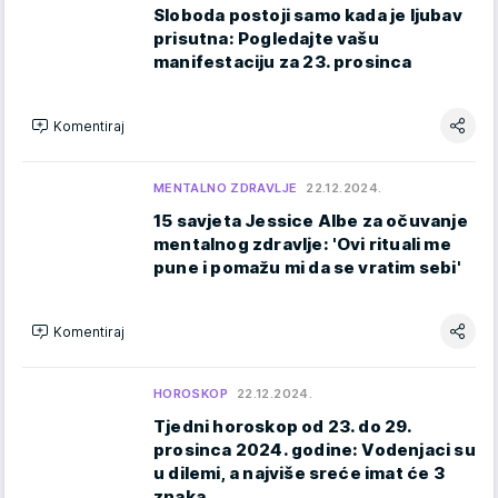
Sloboda postoji samo kada je ljubav
prisutna: Pogledajte vašu
manifestaciju za 23. prosinca
Komentiraj
MENTALNO ZDRAVLJE
22.12.2024.
15 savjeta Jessice Albe za očuvanje
mentalnog zdravlje: 'Ovi rituali me
pune i pomažu mi da se vratim sebi'
Komentiraj
HOROSKOP
22.12.2024.
Tjedni horoskop od 23. do 29.
prosinca 2024. godine: Vodenjaci su
u dilemi, a najviše sreće imat će 3
znaka