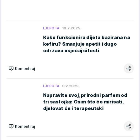
LJEPOTA
10.2.2025.
Kako funkcionira dijeta bazirana na
kefiru? Smanjuje apetit i dugo
održava osjećaj sitosti
Komentiraj
LJEPOTA
6.2.2025.
Napravite svoj, prirodni parfem od
tri sastojka: Osim što će mirisati,
djelovat će i terapeutski
Komentiraj