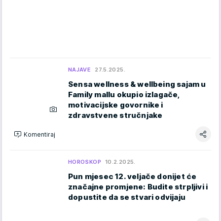
NAJAVE
27.5.2025.
Sensa wellness & wellbeing sajam u
Family mallu okupio izlagače,
motivacijske govornike i
zdravstvene stručnjake
Komentiraj
HOROSKOP
10.2.2025.
Pun mjesec 12. veljače donijet će
značajne promjene: Budite strpljivi i
dopustite da se stvari odvijaju