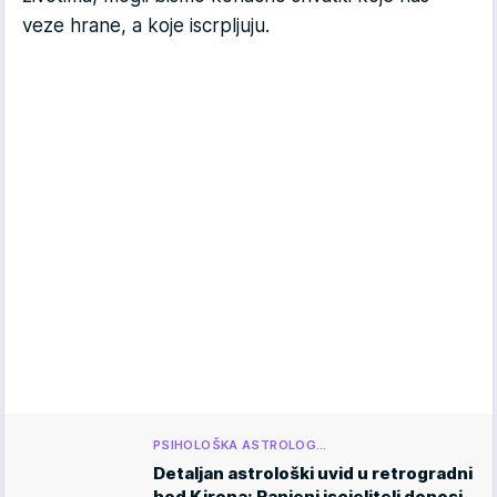
veze hrane, a koje iscrpljuju.
PSIHOLOŠKA ASTROLOG…
Detaljan astrološki uvid u retrogradni
hod Kirona: Ranjeni iscjelitelj donosi