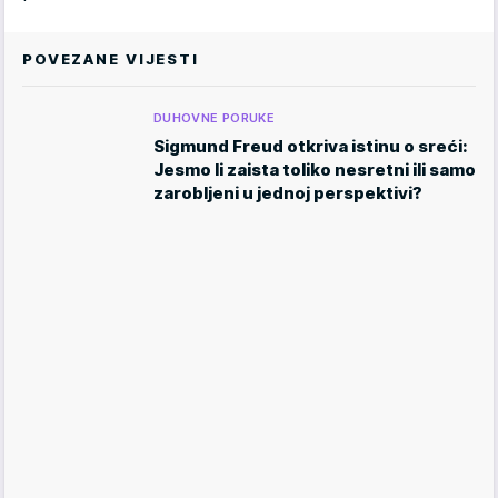
POVEZANE VIJESTI
DUHOVNE PORUKE
Sigmund Freud otkriva istinu o sreći:
Jesmo li zaista toliko nesretni ili samo
zarobljeni u jednoj perspektivi?