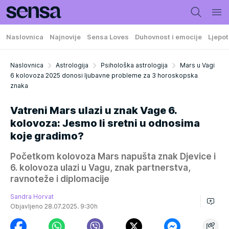
Naslovnica
Najnovije
Sensa Loves
Duhovnost i emocije
Ljepot
Naslovnica
Astrologija
Psihološka astrologija
Mars u Vagi
6 kolovoza 2025 donosi ljubavne probleme za 3 horoskopska
znaka
Vatreni Mars ulazi u znak Vage 6.
kolovoza: Jesmo li sretni u odnosima
koje gradimo?
Početkom kolovoza Mars napušta znak Djevice i
6. kolovoza ulazi u Vagu, znak partnerstva,
ravnoteže i diplomacije
Sandra Horvat
Objavljeno 28.07.2025. 9:30h