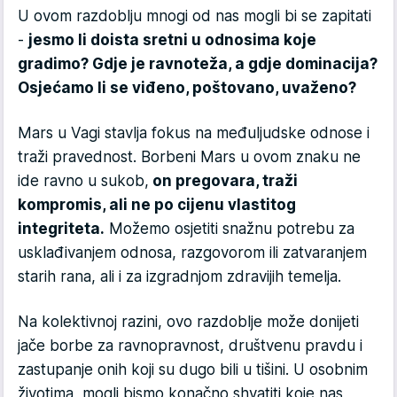
U ovom razdoblju mnogi od nas mogli bi se zapitati
-
jesmo li doista sretni u odnosima koje
gradimo? Gdje je ravnoteža, a gdje dominacija?
Osjećamo li se viđeno, poštovano, uvaženo?
Mars u Vagi stavlja fokus na međuljudske odnose i
traži pravednost. Borbeni Mars u ovom znaku ne
ide ravno u sukob,
on pregovara, traži
kompromis, ali ne po cijenu vlastitog
integriteta.
Možemo osjetiti snažnu potrebu za
usklađivanjem odnosa, razgovorom ili zatvaranjem
starih rana, ali i za izgradnjom zdravijih temelja.
Na kolektivnoj razini, ovo razdoblje može donijeti
jače borbe za ravnopravnost, društvenu pravdu i
zastupanje onih koji su dugo bili u tišini. U osobnim
životima, mogli bismo konačno shvatiti koje nas