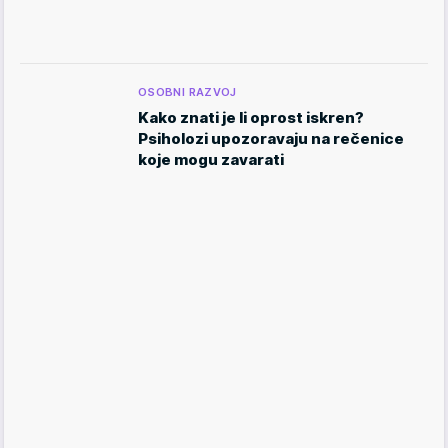
OSOBNI RAZVOJ
Kako znati je li oprost iskren?
Psiholozi upozoravaju na rečenice
koje mogu zavarati