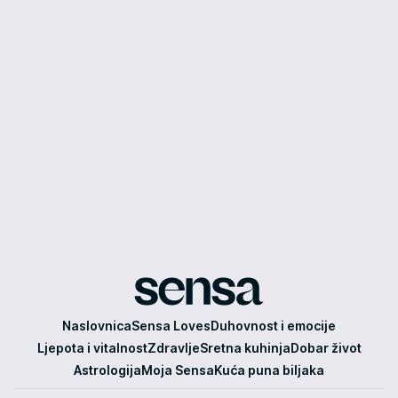
Sensa
Naslovnica
Sensa Loves
Duhovnost i emocije
Ljepota i vitalnost
Zdravlje
Sretna kuhinja
Dobar život
Astrologija
Moja Sensa
Kuća puna biljaka