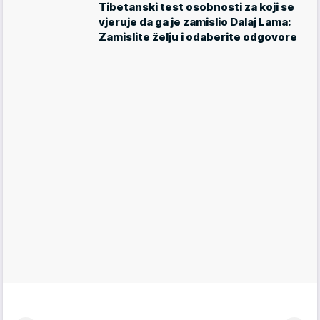
Tibetanski test osobnosti za koji se
vjeruje da ga je zamislio Dalaj Lama:
Zamislite želju i odaberite odgovore