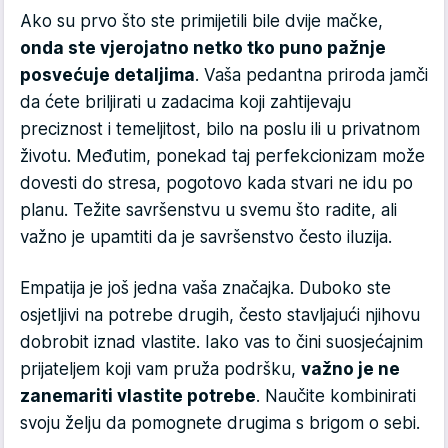
Ako su prvo što ste primijetili bile dvije mačke,
onda ste vjerojatno netko tko puno pažnje
posvećuje detaljima
. Vaša pedantna priroda jamči
da ćete briljirati u zadacima koji zahtijevaju
preciznost i temeljitost, bilo na poslu ili u privatnom
životu. Međutim, ponekad taj perfekcionizam može
dovesti do stresa, pogotovo kada stvari ne idu po
planu. Težite savršenstvu u svemu što radite, ali
važno je upamtiti da je savršenstvo često iluzija.
Empatija je još jedna vaša značajka. Duboko ste
osjetljivi na potrebe drugih, često stavljajući njihovu
dobrobit iznad vlastite. Iako vas to čini suosjećajnim
prijateljem koji vam pruža podršku,
važno je ne
zanemariti vlastite potrebe
. Naučite kombinirati
svoju želju da pomognete drugima s brigom o sebi.