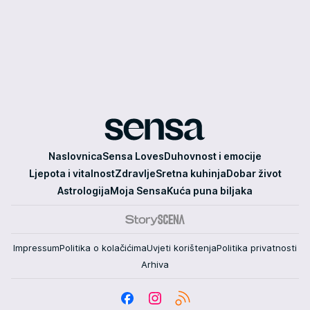
Sensa
Naslovnica
Sensa Loves
Duhovnost i emocije
Ljepota i vitalnost
Zdravlje
Sretna kuhinja
Dobar život
Astrologija
Moja Sensa
Kuća puna biljaka
Impressum
Politika o kolačićima
Uvjeti korištenja
Politika privatnosti
Arhiva