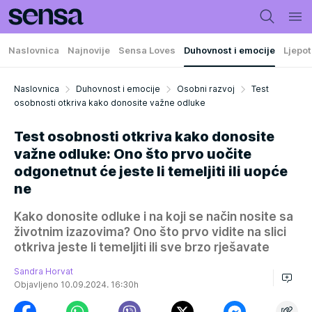
Naslovnica
Najnovije
Sensa Loves
Duhovnost i emocije
Ljepot
Naslovnica
Duhovnost i emocije
Osobni razvoj
Test
osobnosti otkriva kako donosite važne odluke
Test osobnosti otkriva kako donosite
važne odluke: Ono što prvo uočite
odgonetnut će jeste li temeljiti ili uopće
ne
Kako donosite odluke i na koji se način nosite sa
životnim izazovima? Ono što prvo vidite na slici
otkriva jeste li temeljiti ili sve brzo rješavate
Sandra Horvat
Objavljeno 10.09.2024. 16:30h