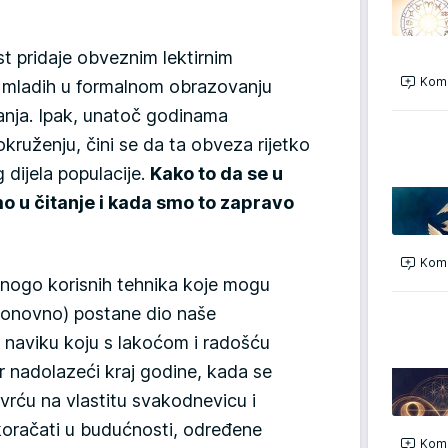
st pridaje obveznim lektirnim
Kome
d mladih u formalnom obrazovanju
itanja. Ipak, unatoč godinama
ruženju, čini se da ta obveza rijetko
 dijela populacije.
Kako to da se u
mo u čitanje i kada smo to zapravo
Kome
mnogo korisnih tehnika koje mogu
ponovno) postane dio naše
u naviku koju s lakoćom i radošću
r nadolazeći kraj godine, kada se
vrću na vlastitu svakodnevicu i
koračati u budućnosti, određene
Kome