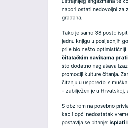
ustrajnijeg angažmana te kon
napori ostati nedovoljni za
građana.
Tako je samo 38 posto ispita
jednu knjigu u posljednjih g
prije bio nešto optimističniji
čitalačkim navikama prati i
što dodatno naglašava iza
promociji kulture čitanja. Za
čitanju u usporedbi s muška
– zabilježen je u Hrvatskoj, a
S obzirom na posebno privlač
kao i opći nedostatak vrem
postavlja se pitanje:
isplati 