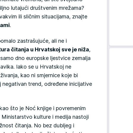
ciljno lutajući društvenim mrežama?
kvim ili sličnim situacijama, znajte
sami
.
omalo zastrašujuće, ali ne i
tura čitanja u Hrvatskoj sve je niža
,
 samo dno europske ljestvice zemalja
navika. Iako se u Hrvatskoj ne
ivanja, kao ni smjernice koje bi
 negativan trend, određene inicijative
 kao što je Noć knjige i povremenim
inistarstvo kulture i medija nastoji
žnost čitanja. No bez dubljeg i