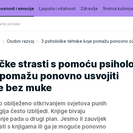
ovnost i emocije
Ljepota i vitalnost
Zdravlje
Sretna kuhinja
vne poruke
Osobni razvoj
3 psihološke tehnike koje pomažu ponovno oži
čke strasti s pomoću psiholo
e pomažu ponovno usvojiti
ke bez muke
o obilježeno otkrivanjem svjetova punih
ja često izblijedi. Knjige bivaju
nje pada u drugi plan. Jesmo li zauvijek
sti s knjigama ili ga je moguće ponovno