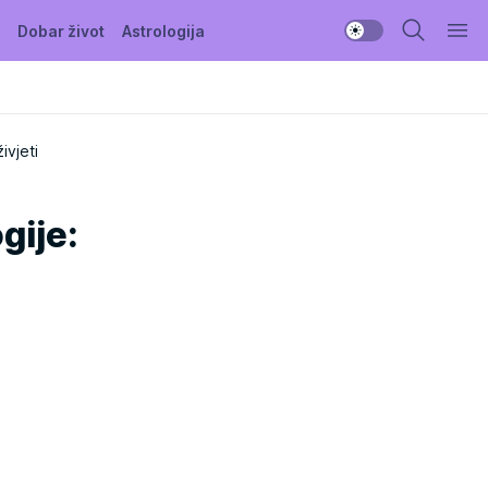
Dobar život
Astrologija
vjeti
gije: