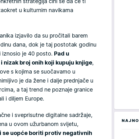
kretnih strategija čini se da će ti
 zaokret u kulturnim navikama
nika izjavilo da su pročitali barem
odinu dana, dok je taj postotak godinu
 i iznosio je 40 posto.
Pad u
 nizak broj onih koji kupuju knjige
,
zove s kojima se suočavamo u
nimljivo je da žene i dalje prednjače u
rcima, a taj trend ne poznaje granice
li i diljem Europe.
ne i sveprisutne digitalne sadržaje,
NAJNO
ena u ovom užurbanom svijetu,
li se uopće boriti protiv negativnih