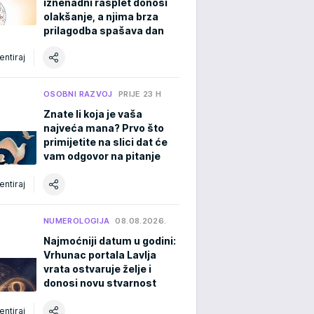
iznenadni rasplet donosi
olakšanje, a njima brza
prilagodba spašava dan
ntiraj
OSOBNI RAZVOJ
PRIJE 23 H
Znate li koja je vaša
najveća mana? Prvo što
primijetite na slici dat će
vam odgovor na pitanje
ntiraj
NUMEROLOGIJA
08.08.2026.
Najmoćniji datum u godini:
Vrhunac portala Lavlja
vrata ostvaruje želje i
donosi novu stvarnost
ntiraj