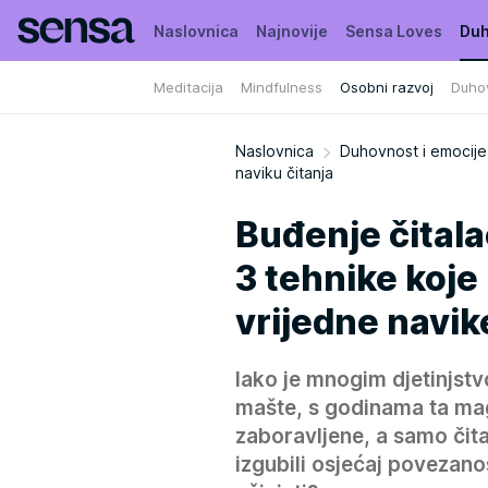
Naslovnica
Najnovije
Sensa Loves
Duh
Meditacija
Mindfulness
Osobni razvoj
Duho
Moja Sensa
Kuća puna biljaka
Naslovnica
Duhovnost i emocije
naviku čitanja
Buđenje čitala
3 tehnike koj
vrijedne navi
Iako je mnogim djetinjstv
mašte, s godinama ta magi
zaboravljene, a samo čita
izgubili osjećaj povezano