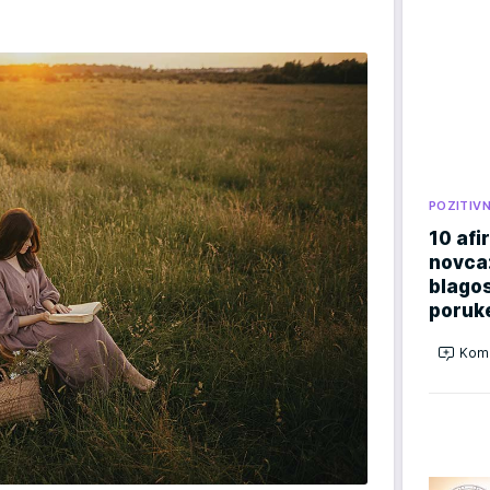
POZITIV
10 afi
novca:
blago
poruk
Kome