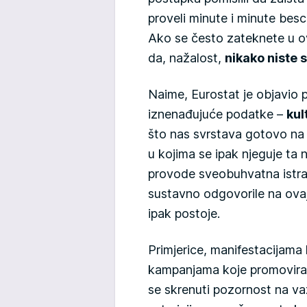
proveli minute i minute bes
Ako se često zateknete u ova
da, nažalost,
nikako niste 
Naime, Eurostat je objavio p
iznenađujuće podatke –
kul
što nas svrstava gotovo na
u kojima se ipak njeguje ta 
provode sveobuhvatna istraž
sustavno odgovorile na ovaj
ipak postoje.
Primjerice, manifestacijama
kampanjama koje promovira M
se skrenuti pozornost na va