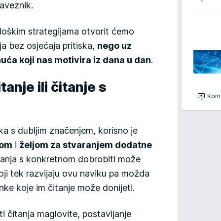
aveznik.
loškim strategijama otvorit ćemo
ja bez osjećaja pritiska,
nego uz
nuća koji nas motivira iz dana u dan
.
tanje ili čitanje s
Kome
ka s dubljim značenjem, korisno je
hom
i
željom za stvaranjem dodatne
itanja s konkretnom dobrobiti može
ji tek razvijaju ovu naviku pa možda
činke koje im čitanje može donijeti.
i čitanja maglovite, postavljanje