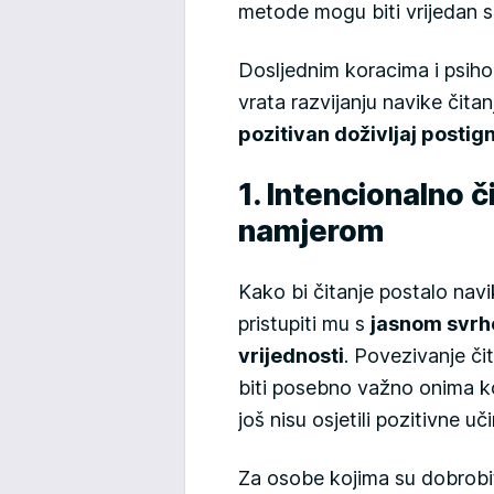
metode mogu biti vrijedan s
Dosljednim koracima i psiho
vrata razvijanju navike čitan
pozitivan doživljaj postig
1. Intencionalno či
namjerom
Kako bi čitanje postalo navi
pristupiti mu s
jasnom svr
vrijednosti
. Povezivanje č
biti posebno važno onima ko
još nisu osjetili pozitivne u
Za osobe kojima su dobrobit