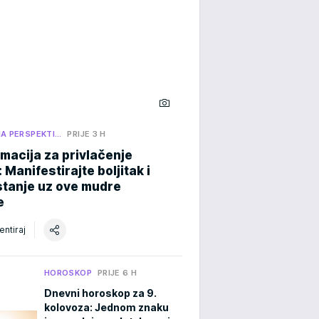
NA PERSPEKTI…
PRIJE 3 H
rmacija za privlačenje
 Manifestirajte boljitak i
stanje uz ove mudre
e
ntiraj
HOROSKOP
PRIJE 6 H
Dnevni horoskop za 9.
kolovoza: Jednom znaku