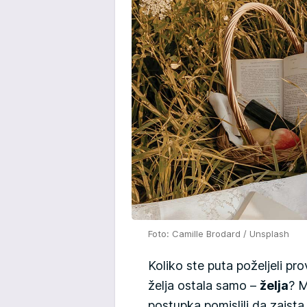
Foto: Camille Brodard / Unsplash
Koliko ste puta poželjeli pro
želja ostala samo –
želja
? M
postupka pomislili da zaist