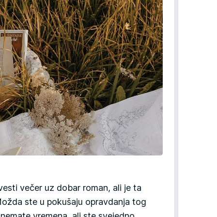
vesti večer uz dobar roman, ali je ta
ožda ste u pokušaju opravdanja tog
a nemate vremena, ali ste svejedno