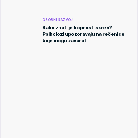
OSOBNI RAZVOJ
Kako znati je li oprost iskren?
Psiholozi upozoravaju na rečenice
koje mogu zavarati