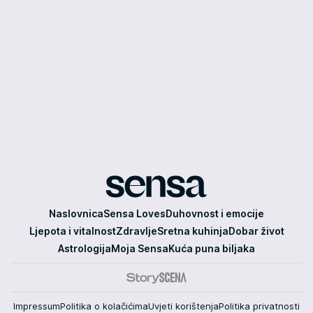
Sensa
Naslovnica
Sensa Loves
Duhovnost i emocije
Ljepota i vitalnost
Zdravlje
Sretna kuhinja
Dobar život
Astrologija
Moja Sensa
Kuća puna biljaka
Impressum
Politika o kolačićima
Uvjeti korištenja
Politika privatnosti