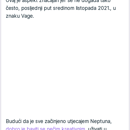
Ovaj je aspekt značajan jer se ne događa tako
često, posljednji put sredinom listopada 2021., u
znaku Vage.
Budući da je sve začinjeno utjecajem Neptuna,
dobro je baviti se nečim kreativnim
, uživati u