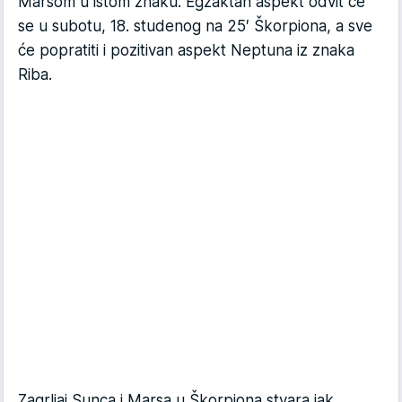
Marsom u istom znaku. Egzaktan aspekt odvit će
se u subotu, 18. studenog na 25′ Škorpiona, a sve
će popratiti i pozitivan aspekt Neptuna iz znaka
Riba.
Zagrljaj Sunca i Marsa u Škorpiona stvara jak