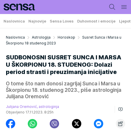
Naslovnica
Najnovije
Sensa Loves
Duhovnost i emocije
Ljepot
Naslovnica
Astrologija
Horoskop
Susret Sunca i Marsa u
Škorpionu 18 studenog 2023
SUDBONOSNI SUSRET SUNCA I MARSA
U ŠKORPIONU 18. STUDENOG: Dolazi
period strasti i preuzimanja inicijative
O tome što nam donosi zagrljaj Sunca i Marsa u
Škorpionu 18. studenog 2023., piše astrologinja
Julijana Oremović
Julijana Oremović, astrologinja
Objavljeno 17.11.2023. 8:25h