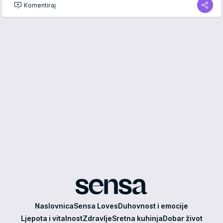
Komentiraj
Sensa
Naslovnica
Sensa Loves
Duhovnost i emocije
Ljepota i vitalnost
Zdravlje
Sretna kuhinja
Dobar život