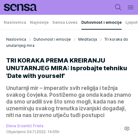
Naslovnica
Najnovije
Sensa Loves
Duhovnost i emocije
Ljepot
Naslovnica
Duhovnost i emocije
Meditacija
Tri koraka do
unutarnjeg mira
TRI KORAKA PREMA KREIRANJU
UNUTARNJEG MIRA: Isprobajte tehniku
'Date with yourself'
Unutarnji mir – imperativ svih religija i težnja
svakog čovjeka. Postižemo ga onda kada znamo
da smo uradili sve što smo mogli, kada nas ne
uznemiruju svakog trenutka izvanjski događaji,
niti na nas izravno utječu tuđi postupci
Elena Srzentić Frleta
Objavljeno 04.11.2022. 14:05h