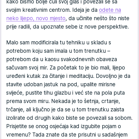
kako bismo bolje čuli svoj glas i povezali se sa
svojim kreativnim centrom. Ideja je da
odete na
neko lijepo, novo mjesto
, da učinite nešto što niste
prije radili, da upoznate sebe iz nove perspektive.
Malo sam modificirala tu tehniku u skladu s
potrebom koju sam imala u tom trenutku –
potrebom da u kaosu svakodnevnih obaveza
sačuvam svoj mir. Za početak to je bio mali, lijepo
uređeni kutak za čitanje i meditaciju. Dovoljno je da
stavite udoban jastuk na pod, upalite mirisne
svijeće, pustite tihu glazbu i već ste na pola puta
prema svom miru. Nekada je to šetnja, crtanje,
trčanje, ali ključno je da se u tom trenutku zaista
izolirate od drugih kako biste se povezali sa sobom.
Prisjetite se onog osjećaja kad izgubite pojam o
vremenu? Tada znate da ste prisutni u sadašnjem