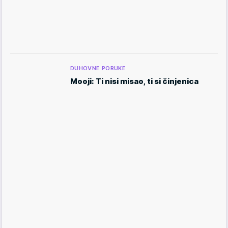
DUHOVNE PORUKE
Mooji: Ti nisi misao, ti si činjenica