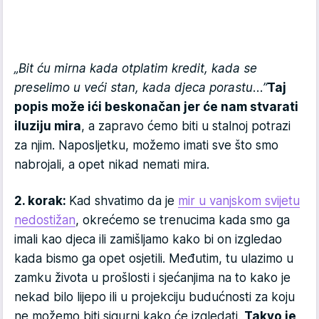
„Bit ću mirna kada otplatim kredit, kada se
preselimo u veći stan, kada djeca porastu...”
Taj
popis može ići beskonačan jer će nam stvarati
iluziju mira
, a zapravo ćemo biti u stalnoj potrazi
za njim. Naposljetku, možemo imati sve što smo
nabrojali, a opet nikad nemati mira.
2. korak:
Kad shvatimo da je
mir u vanjskom svijetu
nedostižan
, okrećemo se trenucima kada smo ga
imali kao djeca ili zamišljamo kako bi on izgledao
kada bismo ga opet osjetili. Međutim, tu ulazimo u
zamku života u prošlosti i sjećanjima na to kako je
nekad bilo lijepo ili u projekciju budućnosti za koju
ne možemo biti sigurni kako će izgledati.
Takvo je