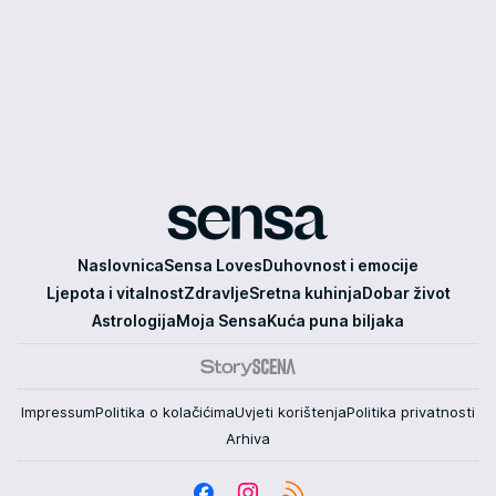
Sensa
Naslovnica
Sensa Loves
Duhovnost i emocije
Ljepota i vitalnost
Zdravlje
Sretna kuhinja
Dobar život
Astrologija
Moja Sensa
Kuća puna biljaka
Impressum
Politika o kolačićima
Uvjeti korištenja
Politika privatnosti
Arhiva