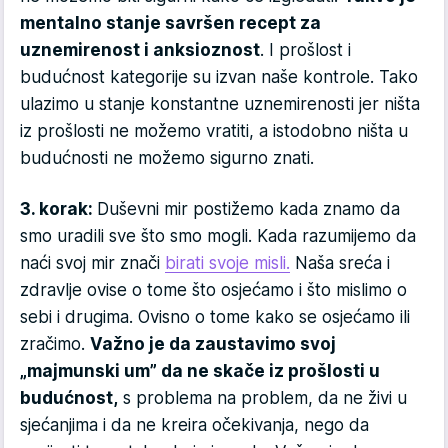
mentalno stanje savršen recept za
uznemirenost i anksioznost
. I prošlost i
budućnost kategorije su izvan naše kontrole. Tako
ulazimo u stanje konstantne uznemirenosti jer ništa
iz prošlosti ne možemo vratiti, a istodobno ništa u
budućnosti ne možemo sigurno znati.
3. korak:
Duševni mir postižemo kada znamo da
smo uradili sve što smo mogli. Kada razumijemo da
naći svoj mir znači
birati svoje misli.
Naša sreća i
zdravlje ovise o tome što osjećamo i što mislimo o
sebi i drugima. Ovisno o tome kako se osjećamo ili
zračimo.
Važno je da zaustavimo svoj
„majmunski um” da ne skače iz prošlosti u
budućnost,
s problema na problem, da ne živi u
sjećanjima i da ne kreira očekivanja, nego da