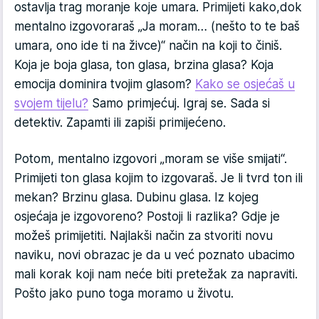
ostavlja trag moranje koje umara. Primijeti kako,dok
mentalno izgovoraraš „Ja moram… (nešto to te baš
umara, ono ide ti na živce)“ način na koji to činiš.
Koja je boja glasa, ton glasa, brzina glasa? Koja
emocija dominira tvojim glasom?
Kako se osjećaš u
svojem tijelu?
Samo primjećuj. Igraj se. Sada si
detektiv. Zapamti ili zapiši primijećeno.
Potom, mentalno izgovori „moram se više smijati“.
Primijeti ton glasa kojim to izgovaraš. Je li tvrd ton ili
mekan? Brzinu glasa. Dubinu glasa. Iz kojeg
osjećaja je izgovoreno? Postoji li razlika? Gdje je
možeš primijetiti. Najlakši način za stvoriti novu
naviku, novi obrazac je da u već poznato ubacimo
mali korak koji nam neće biti pretežak za napraviti.
Pošto jako puno toga moramo u životu.