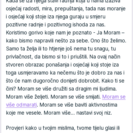
Kada se iza njega stavi radnja koja u nama izaziva
osjećaj radosti, mira, prepuštanja, tada nas moranje
i osjećaji koji stoje iza njega guraju u smjeru
pozitivne radnje i pozitivnog ishoda za nas.
Koristimo gorivo koje nam je poznato - Ja Moram –
kako bismo napravili nešto za sebe. Ono što želimo.
Samo ta želja ili to htjenje još nema tu snagu, tu
privlačnost, da bismo si to i priuštili. Na ovaj način
stvoren obrazac ponašanja i osjećaji koji stoje iza
toga usmjeravamo ka nečemu što je dobro za nas i
što će nam dugoročno donijeti dobrobit. Kako ti se
čini? Moram se više družiti sa dragim mi ljudima.
Moram više željeti. Moram se više smijati.
Moram se
više odmarati
. Moram se više baviti aktivnostima
koje me vesele. Moram više… nastavi svoj niz.
Provjeri kako u tvojim mislima, tvome tijelu glasi ili