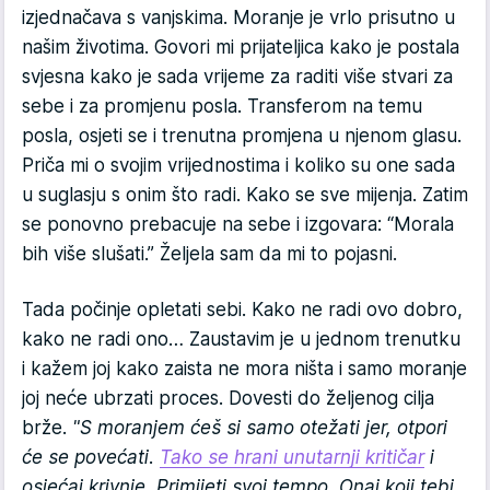
izjednačava s vanjskima. Moranje je vrlo prisutno u
našim životima. Govori mi prijateljica kako je postala
svjesna kako je sada vrijeme za raditi više stvari za
sebe i za promjenu posla. Transferom na temu
posla, osjeti se i trenutna promjena u njenom glasu.
Priča mi o svojim vrijednostima i koliko su one sada
u suglasju s onim što radi. Kako se sve mijenja. Zatim
se ponovno prebacuje na sebe i izgovara: “Morala
bih više slušati.” Željela sam da mi to pojasni.
Tada počinje opletati sebi. Kako ne radi ovo dobro,
kako ne radi ono… Zaustavim je u jednom trenutku
i kažem joj kako zaista ne mora ništa i samo moranje
joj neće ubrzati proces. Dovesti do željenog cilja
brže.
"S moranjem ćeš si samo otežati jer, otpori
će se povećati.
Tako se hrani unutarnji kritičar
i
osjećaj krivnje. Primijeti svoj tempo. Onaj koji tebi