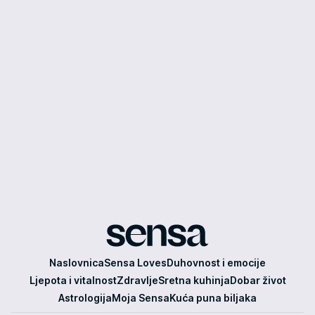
Sensa
Naslovnica
Sensa Loves
Duhovnost i emocije
Ljepota i vitalnost
Zdravlje
Sretna kuhinja
Dobar život
Astrologija
Moja Sensa
Kuća puna biljaka