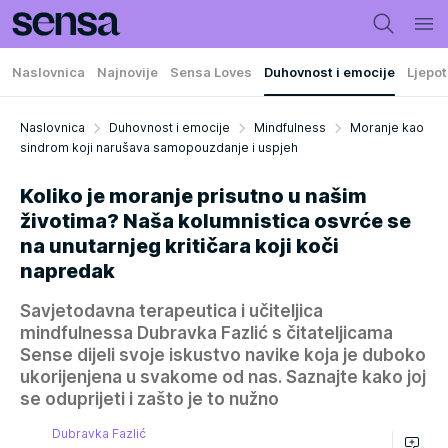
Naslovnica
Najnovije
Sensa Loves
Duhovnost i emocije
Ljepot
Naslovnica
Duhovnost i emocije
Mindfulness
Moranje kao
sindrom koji narušava samopouzdanje i uspjeh
Koliko je moranje prisutno u našim
životima? Naša kolumnistica osvrće se
na unutarnjeg kritičara koji koči
napredak
Savjetodavna terapeutica i učiteljica
mindfulnessa Dubravka Fazlić s čitateljicama
Sense dijeli svoje iskustvo navike koja je duboko
ukorijenjena u svakome od nas. Saznajte kako joj
se oduprijeti i zašto je to nužno
Dubravka Fazlić