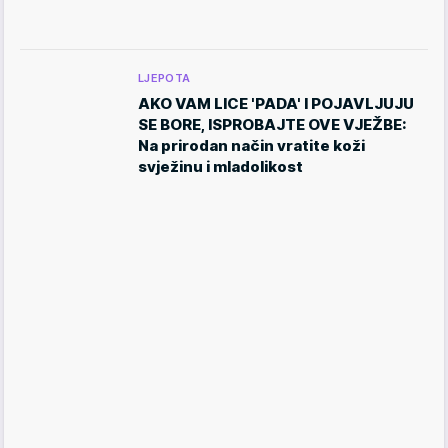
LJEPOTA
AKO VAM LICE 'PADA' I POJAVLJUJU
SE BORE, ISPROBAJTE OVE VJEŽBE:
Na prirodan način vratite koži
svježinu i mladolikost