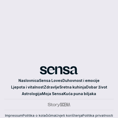
Sensa
Naslovnica
Sensa Loves
Duhovnost i emocije
Ljepota i vitalnost
Zdravlje
Sretna kuhinja
Dobar život
Astrologija
Moja Sensa
Kuća puna biljaka
Impressum
Politika o kolačićima
Uvjeti korištenja
Politika privatnosti