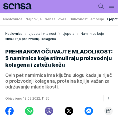
Naslovnica
Najnovije
Sensa Loves
Duhovnost i emocije
Ljepot
Naslovnica
Ljepota i vitalnost
Ljepota
Namirnice koje
stimuliraju proizvodnju kolagena
PREHRANOM OČUVAJTE MLADOLIKOST:
5 namirnica koje stimuliraju proizvodnju
kolagena i zatežu kožu
Ovih pet namirnica ima ključnu ulogu kada je riječ
o proizvodnji kolagena, proteina koji je važan za
održavanje mladolikosti.
Objavljeno 18.03.2022. 11:35h