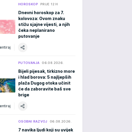
HOROSKOP
PRIJE 12 H
Dnevni horoskop za 7.
kolovoza: Ovom znaku
stižu sjajne vijesti, a njih
čeka neplanirano
putovanje
ntiraj
PUTOVANJA
06.08.2026.
Bijeli pijesak, tirkizno more
i hlad borova: 5 najljepših
plaža Dugog otoka učinit
će da zaboravite baš sve
brige
ntiraj
OSOBNI RAZVOJ
06.08.2026.
7 navika ljudi koji su uvijek