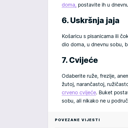
doma,
postavite ih u dnevnu
6. Uskršnja jaja
Košaricu s pisanicama ili čo
dio doma, u dnevnu sobu, bl
7. Cvijeće
Odaberite ruže, frezije, anemo
žutoj, narančastoj, ružičastoj
crveno cvijeće
. Buket posta
sobu, ali nikako ne u područ
POVEZANE VIJESTI