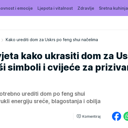
ovnost i emocije
Ljepota i vitalnost
Zdravlje
Sretna kuhinja
Kako urediti dom za Uskrs po feng shui načelima
vjeta kako ukrasiti dom za Us
i simboli i cvijeće za priziva
potrebno urediti dom po feng shui
kli energiju sreće, blagostanja i obilja
Komentiraj