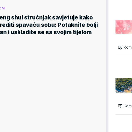
OM
eng shui stručnjak savjetuje kako
rediti spavaću sobu: Potaknite bolji
an i uskladite se sa svojim tijelom
Kome
Kome