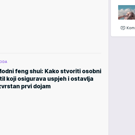
Kome
ODA
odni feng shui: Kako stvoriti osobni
til koji osigurava uspjeh i ostavlja
zvrstan prvi dojam