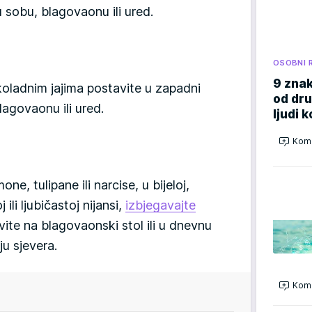
 sobu, blagovaonu ili ured.
OSOBNI 
9 znak
koladnim jajima postavite u zapadni
od dru
agovaonu ili ured.
ljudi k
Kome
ne, tulipane ili narcise, u bijeloj,
 ili ljubičastoj nijansi,
izbjegavajte
vite na blagovaonski stol ili u dnevnu
ju sjevera.
Kome