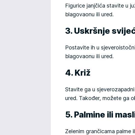
Figurice janjčića stavite u 
blagovaonu ili ured.
3. Uskršnje svije
Postavite ih u sjeveroistoč
blagovaonu ili ured.
4. Križ
Stavite ga u sjeverozapadn
ured. Također, možete ga ok
5. Palmine ili mas
Zelenim grančicama palme il