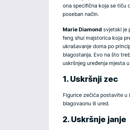
ona specifična koja se tiču
poseban način.
Marie Diamond
svjetski je 
feng shui majstorica koja p
ukrašavanje doma po principi
blagostanja. Evo na što treb
uskršnjeg uređenja mjesta u
1. Uskršnji zec
Figurice zečića postavite u
blagovaonu ili ured.
2. Uskršnje janje