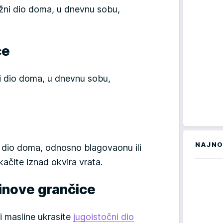
južni dio doma, u dnevnu sobu,
će
ni dio doma, u dnevnu sobu,
NAJNO
i dio doma, odnosno blagovaonu ili
ačite iznad okvira vrata.
linove grančice
i masline ukrasite
jugoistočni dio