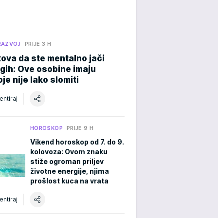
RAZVOJ
PRIJE 3 H
ova da ste mentalno jači
gih: Ove osobine imaju
oje nije lako slomiti
ntiraj
HOROSKOP
PRIJE 9 H
Vikend horoskop od 7. do 9.
kolovoza: Ovom znaku
stiže ogroman priljev
životne energije, njima
prošlost kuca na vrata
ntiraj