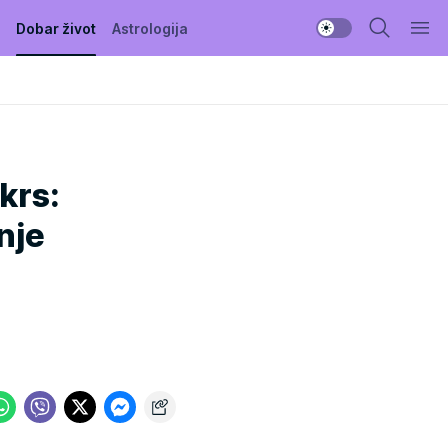
Dobar život
Astrologija
krs:
nje