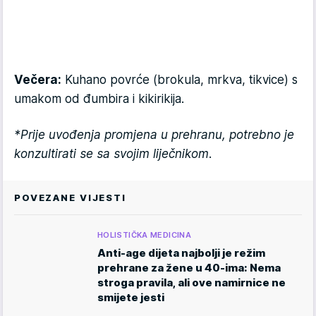
Večera:
Kuhano povrće (brokula, mrkva, tikvice) s
umakom od đumbira i kikirikija.
*Prije uvođenja promjena u prehranu, potrebno je
konzultirati se sa svojim liječnikom.
POVEZANE VIJESTI
HOLISTIČKA MEDICINA
Anti-age dijeta najbolji je režim
prehrane za žene u 40-ima: Nema
stroga pravila, ali ove namirnice ne
smijete jesti