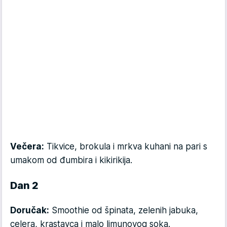
Večera:
Tikvice, brokula i mrkva kuhani na pari s
umakom od đumbira i kikirikija.
Dan 2
Doručak:
Smoothie od špinata, zelenih jabuka,
celera, krastavca i malo limunovog soka.