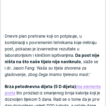
Dnevni plan prehrane koji on potpisuje, u
kombinaciji s povremenim tehnikama koje imitiraju
post, pokazao je izvanredne rezultate u
laboratorijskim i kliničkim ispitivanjima.
Da post nije
ništa na što naše tijelo nije naviknulo
, slaže se
i dr. Jason Fang:
'Naša su tijela stvorena za
gladovanje, zbog čega imamo tjelesnu mast.'
Brza petodnevna dijeta (5 D dijeta)
ima elemente
posta
što proizlazi iz smanjenog broja kalorija koji je
dozvoljen tijekom 5 dana. Radi se o tome da je prvi
dan dozvoljeno unijeti 1100 kalorija, a ostale dane