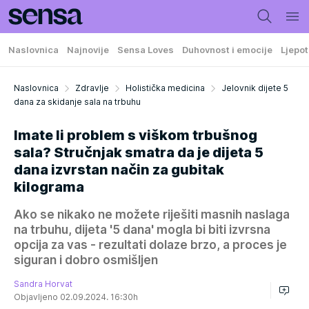
Naslovnica
Najnovije
Sensa Loves
Duhovnost i emocije
Ljepot
Naslovnica
Zdravlje
Holistička medicina
Jelovnik dijete 5
dana za skidanje sala na trbuhu
Imate li problem s viškom trbušnog
sala? Stručnjak smatra da je dijeta 5
dana izvrstan način za gubitak
kilograma
Ako se nikako ne možete riješiti masnih naslaga
na trbuhu, dijeta '5 dana' mogla bi biti izvrsna
opcija za vas - rezultati dolaze brzo, a proces je
siguran i dobro osmišljen
Sandra Horvat
Objavljeno 02.09.2024. 16:30h