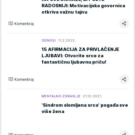
RADOSNIJI: Motivacijska govornica
otkriva važnu tajnu
Komentiraj
ODNOSI
11.2.2022.
15 AFIRMACIJA ZA PRIVLAČENJE
LJUBAVI: Otvorite srce za
fantastičnu ljubavnu priču!
Komentiraj
MENTALNO ZDRAVLJE
21.10.2021.
'Sindrom slomljena srca' pogađa sve
više žena