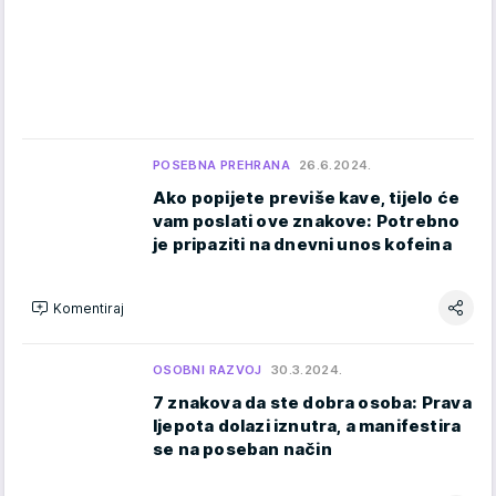
POSEBNA PREHRANA
26.6.2024.
Ako popijete previše kave, tijelo će
vam poslati ove znakove: Potrebno
je pripaziti na dnevni unos kofeina
Komentiraj
OSOBNI RAZVOJ
30.3.2024.
7 znakova da ste dobra osoba: Prava
ljepota dolazi iznutra, a manifestira
se na poseban način