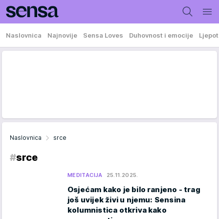
Naslovnica
Najnovije
Sensa Loves
Duhovnost i emocije
Ljepot
Naslovnica
srce
#
srce
MEDITACIJA
25.11.2025.
Osjećam kako je bilo ranjeno - trag
još uvijek živi u njemu: Sensina
kolumnistica otkriva kako