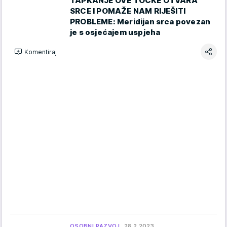
TAPKANJE OVE TOČKE OTVARA
SRCE I POMAŽE NAM RIJEŠITI
PROBLEME: Meridijan srca povezan
je s osjećajem uspjeha
Komentiraj
OSOBNI RAZVOJ
28.2.2023.