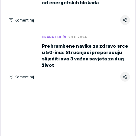
od energetskih blokada
Komentiraj
HRANA LIJEČI
28.6.2024.
Prehrambene navike za zdravo srce
u 50-ima: Stručnjaci preporučuju
slijediti ova 3 važna savjeta za dug
život
Komentiraj