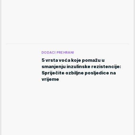
DODACI PREHRANI
5 vrsta voća koje pomažu u
smanjenju inzulinske rezistencije:
Spriječite ozbiljne posljedice na
vrijeme