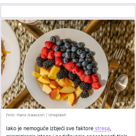
Foto: Hans Isaacson / Unsplash
Iako je nemoguće izbjeći sve faktore
stresa
,