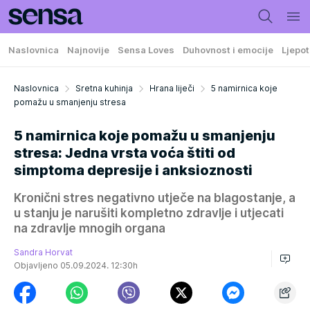
Naslovnica
Najnovije
Sensa Loves
Duhovnost i emocije
Ljepot
Naslovnica
Sretna kuhinja
Hrana liječi
5 namirnica koje
pomažu u smanjenju stresa
5 namirnica koje pomažu u smanjenju
stresa: Jedna vrsta voća štiti od
simptoma depresije i anksioznosti
Kronični stres negativno utječe na blagostanje, a
u stanju je narušiti kompletno zdravlje i utjecati
na zdravlje mnogih organa
Sandra Horvat
Objavljeno 05.09.2024. 12:30h