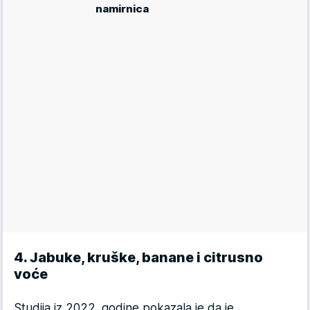
namirnica
4. Jabuke, kruške, banane i citrusno
voće
Studija iz 2022. godine pokazala je da je