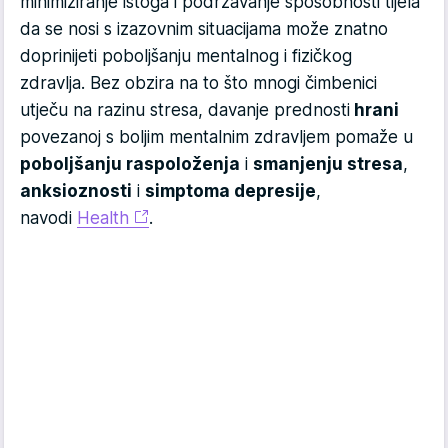
minimiziranje istoga i podržavanje sposobnosti tijela
da se nosi s izazovnim situacijama može znatno
doprinijeti poboljšanju mentalnog i fizičkog
zdravlja. Bez obzira na to što mnogi čimbenici
utječu na razinu stresa, davanje prednosti
hrani
povezanoj s boljim mentalnim zdravljem pomaže u
poboljšanju raspoloženja
i
smanjenju stresa
,
anksioznosti
i
simptoma depresije
,
navodi
Health
.