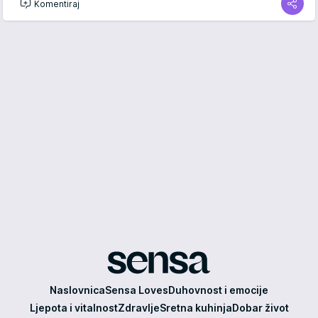
Komentiraj
Sensa
Naslovnica
Sensa Loves
Duhovnost i emocije
Ljepota i vitalnost
Zdravlje
Sretna kuhinja
Dobar život