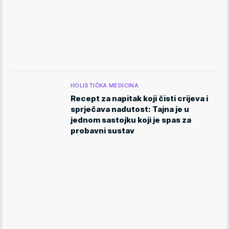
HOLISTIČKA MEDICINA
Recept za napitak koji čisti crijeva i
sprječava nadutost: Tajna je u
jednom sastojku koji je spas za
probavni sustav