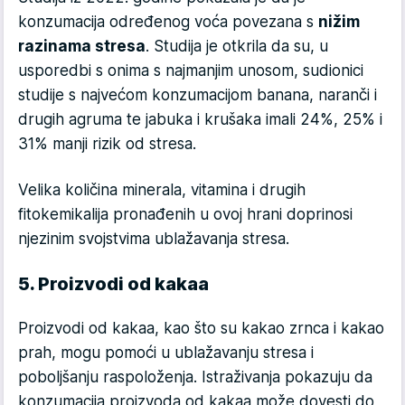
konzumacija određenog voća povezana s
nižim
razinama stresa
. Studija je otkrila da su, u
usporedbi s onima s najmanjim unosom, sudionici
studije s najvećom konzumacijom banana, naranči i
drugih agruma te jabuka i krušaka imali 24%, 25% i
31% manji rizik od stresa.
Velika količina minerala, vitamina i drugih
fitokemikalija pronađenih u ovoj hrani doprinosi
njezinim svojstvima ublažavanja stresa.
5. Proizvodi od kakaa
Proizvodi od kakaa, kao što su kakao zrnca i kakao
prah, mogu pomoći u ublažavanju stresa i
poboljšanju raspoloženja. Istraživanja pokazuju da
konzumacija proizvoda od kakaa može dovesti do