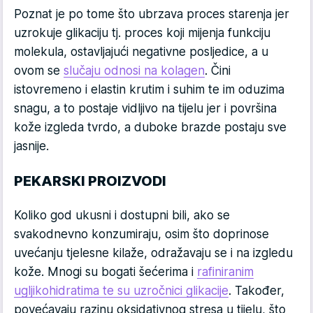
Poznat je po tome što ubrzava proces starenja jer
uzrokuje glikaciju tj. proces koji mijenja funkciju
molekula, ostavljajući negativne posljedice, a u
ovom se
slučaju odnosi na kolagen
. Čini
istovremeno i elastin krutim i suhim te im oduzima
snagu, a to postaje vidljivo na tijelu jer i površina
kože izgleda tvrdo, a duboke brazde postaju sve
jasnije.
PEKARSKI PROIZVODI
Koliko god ukusni i dostupni bili, ako se
svakodnevno konzumiraju, osim što doprinose
uvećanju tjelesne kilaže, odražavaju se i na izgledu
kože. Mnogi su bogati šećerima i
rafiniranim
ugljikohidratima te su uzročnici glikacije
. Također,
povećavaju razinu oksidativnog stresa u tijelu, što