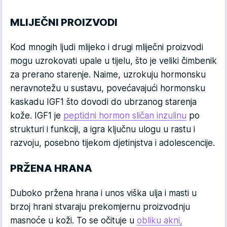
MLIJEČNI PROIZVODI
Kod mnogih ljudi mlijeko i drugi mliječni proizvodi
mogu uzrokovati upale u tijelu, što je veliki čimbenik
za prerano starenje. Naime, uzrokuju hormonsku
neravnotežu u sustavu, povećavajući hormonsku
kaskadu IGF1 što dovodi do ubrzanog starenja
kože. IGF1 je
peptidni hormon sličan inzulinu
po
strukturi i funkciji, a igra ključnu ulogu u rastu i
razvoju, posebno tijekom djetinjstva i adolescencije.
PRŽENA HRANA
Duboko pržena hrana i unos viška ulja i masti u
brzoj hrani stvaraju prekomjernu proizvodnju
masnoće u koži. To se očituje u
obliku akni,