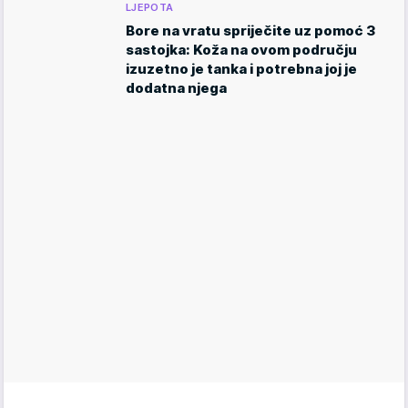
LJEPOTA
Bore na vratu spriječite uz pomoć 3
sastojka: Koža na ovom području
izuzetno je tanka i potrebna joj je
dodatna njega