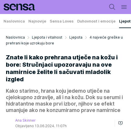
Naslovnica
Najnovije
Sensa Loves
Duhovnost i emocije
Ljepot
Naslovnica
Ljepota i vitalnost
Ljepota
4 najveće greške u
prehrani koje uzrokuju bore
Znate li kako prehrana utječe na kožu i
bore: Stručnjaci upozoravaju na ove
namirnice želite li sačuvati mladolik
izgled
Kako starimo, hrana koju jedemo utječe na
cjelokupno zdravlje, ali i na kožu. Dok su serumi i
hidratantne maske prvi izbor, njihov se efekt
umanjuje ako ne konzumiramo prave namirnice
Ana Skinner
Objavljeno 13.06.2024. 11:07h